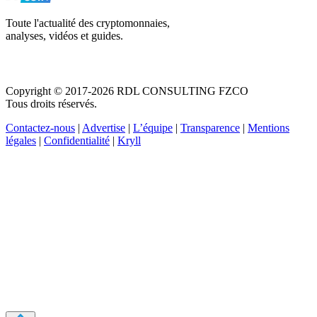
Toute l'actualité des cryptomonnaies,
analyses, vidéos et guides.
Copyright © 2017-2026 RDL CONSULTING FZCO
Tous droits réservés.
Contactez-nous
|
Advertise
|
L’équipe
|
Transparence
|
Mentions
légales
|
Confidentialité
|
Kryll
Recevez votre guide PDF complet de 39 pages
Comment débuter dans les cryptos en 2026
Recevoir
Oui, j'accepte de recevoir des emails selon votre
politique de confidentialité
.