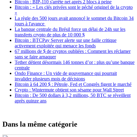
Bitcoin : BIP-110 s'arrête net après 2 blocs à peine
Bitcoin : « Les clés privées sont le péché originel de la crypto
»
La règle des 500 jours avait annoncé le sommet du Bitcoin 34
jours à l'avance
La banque centrale du Brésil force un délai de 24h sur les
transferts crypto de plus de 10 000 $
Bitcoin : BTCPay Server alerte sur une faille critique
activement exploitée qui menace les fonds
67 millions de $ de cryptos oubliées : Comment les réclamer
sans se faire arnaquer
Tether détient désormais 146 tonnes d’or : plus qu’une banque
centrale
Ondo Finance : Un vide de gouvernance qui pourrait
invalider plusieurs mois de décisions
Bitcoin à 64 200 $ : Pétrole, Fed et Congrès figent le marché
Crypto : Wintermute obtient son sésame pour Wall Street
Bitcoin : De 500 dollars à 3,2 millions, 50 BTC se réveillent
après quinze ans
Dans la même catégorie