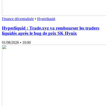
Finance décentralisée
•
Hyperliquid
Hyperliquid : Trade.xyz va rembourser les traders
liquidés après le bug de prix SK Hynix
01/08/2026
• 10:00