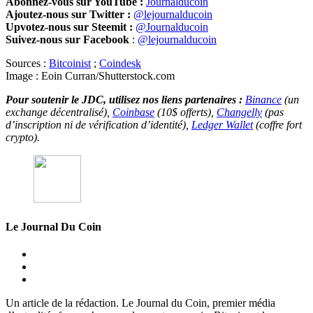
Abonnez-vous sur YouTube :
Journalducoin
Ajoutez-nous sur Twitter :
@lejournalducoin
Upvotez-nous sur Steemit :
@Journalducoin
Suivez-nous sur Facebook
:
@lejournalducoin
Sources :
Bitcoinist
;
Coindesk
Image : Eoin Curran/Shutterstock.com
Pour soutenir le JDC, utilisez nos liens partenaires :
Binance
(un
exchange décentralisé),
Coinbase
(10$ offerts),
Changelly
(pas
d’inscription ni de vérification d’identité),
Ledger Wallet
(coffre fort
crypto).
Le Journal Du Coin
Un article de la rédaction. Le Journal du Coin, premier média