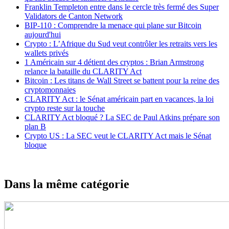
Franklin Templeton entre dans le cercle très fermé des Super
Validators de Canton Network
BIP-110 : Comprendre la menace qui plane sur Bitcoin
aujourd'hui
Crypto : L’Afrique du Sud veut contrôler les retraits vers les
wallets privés
1 Américain sur 4 détient des cryptos : Brian Armstrong
relance la bataille du CLARITY Act
Bitcoin : Les titans de Wall Street se battent pour la reine des
cryptomonnaies
CLARITY Act : le Sénat américain part en vacances, la loi
crypto reste sur la touche
CLARITY Act bloqué ? La SEC de Paul Atkins prépare son
plan B
Crypto US : La SEC veut le CLARITY Act mais le Sénat
bloque
Dans la même catégorie