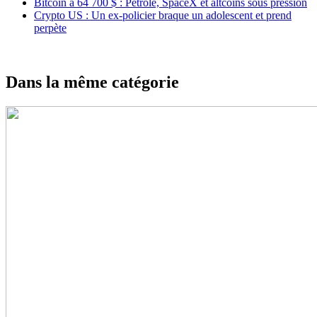
Bitcoin à 64 700 $ : Pétrole, SpaceX et altcoins sous pression
Crypto US : Un ex-policier braque un adolescent et prend
perpète
Dans la même catégorie