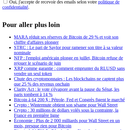
Oui, j'accepte de recevoir des emails selon votre
politique de
confidentialité
.
Pour aller plus loin
MARA réduit ses réserves de Bitcoin de 29 % et voit son
chiffre d'affaires plonger
STRC : Le pari de Saylor pour ramener son titre à sa valeur
nominale
NFP : l'emploi américain plonge en juillet, Bitcoin refuse de
rejouer le scénario de juin
XRP comme garantie : comment emprunter du RLUSD sans
vendre un seul token
Chute des cryptomonnaies : Les blockchains ne captent plus
que 25 % des revenus onchain
Clarity Act : le vote s'évapore avant la pause du Sénat, les
paris tombent à 14 %
Bitcoin à 64 200 $ : Pétrole, Fed et Congrès figent le marché
Crypto : Wintermute obtient son sésame pour Wall Street
Crypto : 30 millions de dollars volés sous la contrainte, la
France en première ligne
Économie : Plus de 2 000 milliards pour Wall Street en un
mois, presque rien pour Bitcoin