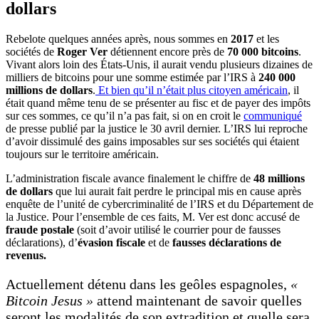
dollars
Rebelote quelques années après, nous sommes en
2017
et les
sociétés de
Roger Ver
détiennent encore près de
70 000 bitcoins
.
Vivant alors loin des États-Unis, il aurait vendu plusieurs dizaines de
milliers de bitcoins pour une somme estimée par l’IRS à
240 000
millions de dollars
.
Et bien qu’il n’était plus citoyen américain
, il
était quand même tenu de se présenter au fisc et de payer des impôts
sur ces sommes, ce qu’il n’a pas fait, si on en croit le
communiqué
de presse publié par la justice le 30 avril dernier. L’IRS lui reproche
d’avoir dissimulé des gains imposables sur ses sociétés qui étaient
toujours sur le territoire américain.
L’administration fiscale avance finalement le chiffre de
48 millions
de dollars
que lui aurait fait perdre le principal mis en cause après
enquête de l’unité de cybercriminalité de l’IRS et du Département de
la Justice. Pour l’ensemble de ces faits, M. Ver est donc accusé de
fraude postale
(soit d’avoir utilisé le courrier pour de fausses
déclarations), d’
évasion fiscale
et de
fausses déclarations de
revenus.
Actuellement détenu dans les geôles espagnoles,
«
Bitcoin Jesus »
attend maintenant de savoir quelles
seront les modalités de son extradition et quelle sera