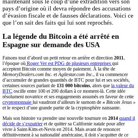
maintenant sous le coup d’une extradition vers son
pays d’origine où il devra répondre des accusations
d’évasion fiscale et de fausses déclarations. Voici ce
que l’on sait des faits qui lui sont reprochés.
La légende du Bitcoin a été arrêté en
Espagne sur demande des USA
Faisons tout d’abord un petit retour en arrière et direction
2011
,
l’époque où
Roger Ver est PDG de plusieurs entreprises
qui
acceptent Bitcoin comme moyen de paiement. À la tête de
MemoryDealers.com Inc.
et
Agilestar.com Inc.
, il va commencer
d’accumuler de grandes quantités de BTC pour lui et ses sociétés,
certaines sources parlant de
131 000 bitcoins
, alors que
la valeur du
BTC
oscille entre 100 et 200 dollars à ce moment-là. Cette idée
résolument novatrice et ses engagements assumés en faveur de cette
cryptomonnaie
lui vaudront d’ailleurs le surnom de
«
Bitcoin Jesus »
et le respect d’une grande partie de la cryptosphère naissante.
Mais son histoire va prendre une nouvelle tournure en
2014
quand il
décide de s’expatrier
et de quitter sa Californie natale pour aller
vivre à Saint-Kitts-et-Nevis en 2014. Mais avant de renoncer
définitivement à sa nationalité américaine, il doit s’acquitter de ce