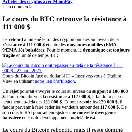
Acheter des cryptos avec MoonPay
Lien commercial
Le cours du BTC retrouve la résistance à
111 000 $
Le
rebond
a ramené le roi des cryptomonnaies au niveau de la
résistance à 111 000 $
et entre les
moyennes mobiles (EMA
9/EMA 18) baissières
. Pour le moment, la
dynamique est toujours
fragile
en unité de temps 4H :
Cours du Bitcoin face au dollar (4H) – Inscrivez-vous à Trading
View en utilisant
notre lien d’affiliation
.
Un
rejet
pourrait envoyer le cours au niveau du
support à 106 000
$
. Pour rebondir vers la
résistance à 117 000 $
, il faudra repasser
nettement au-delà des
111 000 $
. Et pour
revoir les 120 000 $
, il
faudra parvenir à faire céder les vendeurs autour des
117 000 $
. De
son côté, le RSI pourrait enregistrer une
nouvelle divergence
haussière
en cas de développement au-delà de
64
.
Le cours du Bitcoin rebondit, mais il reste dominé