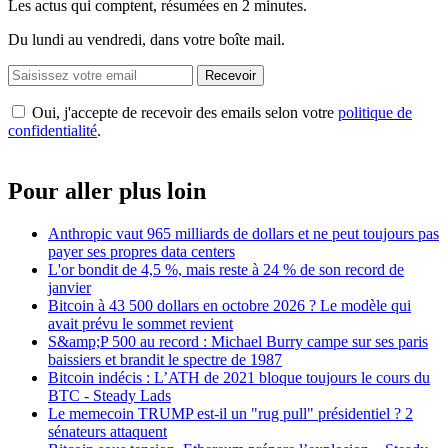
Les actus qui comptent, résumées
en 2 minutes.
Du lundi au vendredi, dans votre boîte mail.
Recevoir
Oui, j'accepte de recevoir des emails selon votre
politique de
confidentialité
.
Pour aller plus loin
Anthropic vaut 965 milliards de dollars et ne peut toujours pas
payer ses propres data centers
L'or bondit de 4,5 %, mais reste à 24 % de son record de
janvier
Bitcoin à 43 500 dollars en octobre 2026 ? Le modèle qui
avait prévu le sommet revient
S&amp;P 500 au record : Michael Burry campe sur ses paris
baissiers et brandit le spectre de 1987
Bitcoin indécis : L’ATH de 2021 bloque toujours le cours du
BTC - Steady Lads
Le memecoin TRUMP est-il un "rug pull" présidentiel ? 2
sénateurs attaquent