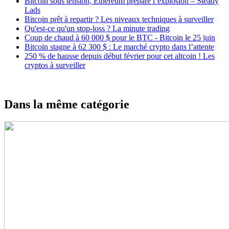
Bitcoin sous tension, Ethereum prépare l’explosion – Steady
Lads
Bitcoin prêt à repartir ? Les niveaux techniques à surveiller
Qu'est-ce qu'un stop-loss ? La minute trading
Coup de chaud à 60 000 $ pour le BTC - Bitcoin le 25 juin
Bitcoin stagne à 62 300 $ : Le marché crypto dans l’attente
250 % de hausse depuis début février pour cet altcoin ! Les
cryptos à surveiller
Dans la même catégorie