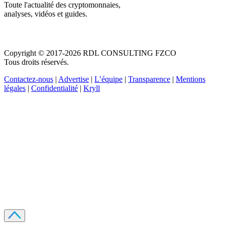
Toute l'actualité des cryptomonnaies,
analyses, vidéos et guides.
Copyright © 2017-2026 RDL CONSULTING FZCO
Tous droits réservés.
Contactez-nous
|
Advertise
|
L’équipe
|
Transparence
|
Mentions
légales
|
Confidentialité
|
Kryll
Recevez votre guide PDF complet de 39 pages
Comment débuter dans les cryptos en 2026
Recevoir
Oui, j'accepte de recevoir des emails selon votre
politique de confidentialité
.