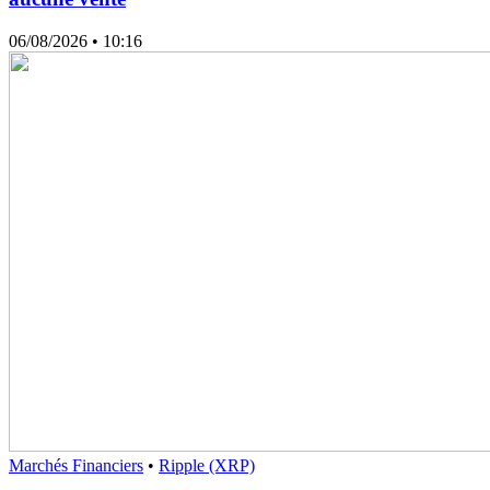
06/08/2026
• 10:16
Marchés Financiers
•
Ripple (XRP)