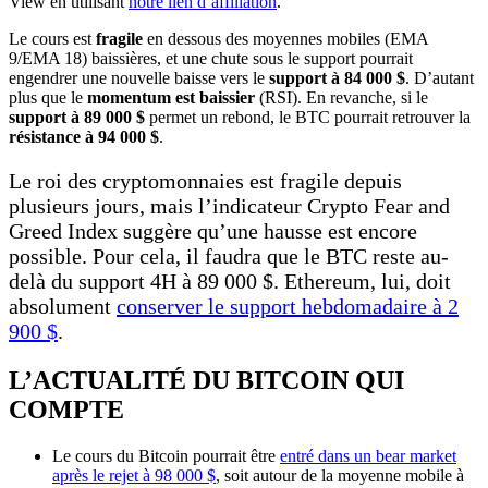
View en utilisant
notre lien d’affiliation
.
Le cours est
fragile
en dessous des moyennes mobiles (EMA
9/EMA 18) baissières, et une chute sous le support pourrait
engendrer une nouvelle baisse vers le
support à 84 000 $
. D’autant
plus que le
momentum est baissier
(RSI). En revanche, si le
support à 89 000 $
permet un rebond, le BTC pourrait retrouver la
résistance à 94 000 $
.
Le roi des cryptomonnaies est fragile depuis
plusieurs jours, mais l’indicateur Crypto Fear and
Greed Index suggère qu’une hausse est encore
possible. Pour cela, il faudra que le BTC reste au-
delà du support 4H à 89 000 $. Ethereum, lui, doit
absolument
conserver le support hebdomadaire à 2
900 $
.
L’ACTUALITÉ DU BITCOIN QUI
COMPTE
Le cours du Bitcoin pourrait être
entré dans un bear market
après le rejet à 98 000 $
, soit autour de la moyenne mobile à