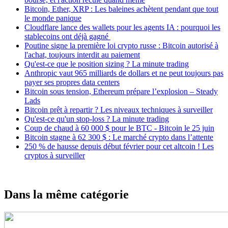
Bitcoin, Ether, XRP : Les baleines achètent pendant que tout
le monde panique
Cloudflare lance des wallets pour les agents IA : pourquoi les
stablecoins ont déjà gagné
Poutine signe la première loi crypto russe : Bitcoin autorisé à
l'achat, toujours interdit au paiement
Qu'est-ce que le position sizing ? La minute trading
Anthropic vaut 965 milliards de dollars et ne peut toujours pas
payer ses propres data centers
Bitcoin sous tension, Ethereum prépare l’explosion – Steady
Lads
Bitcoin prêt à repartir ? Les niveaux techniques à surveiller
Qu'est-ce qu'un stop-loss ? La minute trading
Coup de chaud à 60 000 $ pour le BTC - Bitcoin le 25 juin
Bitcoin stagne à 62 300 $ : Le marché crypto dans l’attente
250 % de hausse depuis début février pour cet altcoin ! Les
cryptos à surveiller
Dans la même catégorie