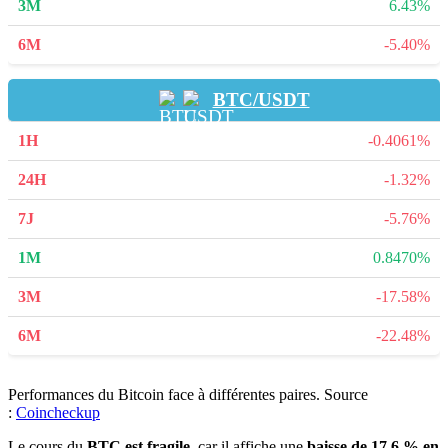
6.43%
-5.40%
BTC/USDT
-0.4061%
-1.32%
-5.76%
0.8470%
-17.58%
-22.48%
Performances du Bitcoin face à différentes paires. Source
:
Coincheckup
Le cours du
BTC est fragile
, car il affiche une
baisse de 17,6 % en