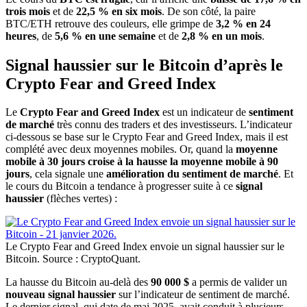
trois mois
et de
22,5 % en six mois
. De son côté, la paire
BTC/ETH retrouve des couleurs, elle grimpe de
3,2 % en 24
heures
, de
5,6 % en une semaine
et de
2,8 % en un mois
.
Signal haussier sur le Bitcoin d’après le
Crypto Fear and Greed Index
Le
Crypto Fear and Greed Index
est un indicateur de
sentiment
de marché
très connu des traders et des investisseurs. L’indicateur
ci-dessous se base sur le Crypto Fear and Greed Index, mais il est
complété avec deux moyennes mobiles. Or, quand la
moyenne
mobile à 30 jours croise à la hausse la moyenne mobile à 90
jours
, cela signale une
amélioration du sentiment de marché
. Et
le cours du Bitcoin a tendance à progresser suite à ce
signal
haussier
(flèches vertes) :
Le Crypto Fear and Greed Index envoie un signal haussier sur le
Bitcoin. Source : CryptoQuant.
La hausse du Bitcoin au-delà des
90 000 $
a permis de valider un
nouveau signal haussier
sur l’indicateur de sentiment de marché.
Le dernier signal, qui date de mai 2025, avait conduit à plusieurs