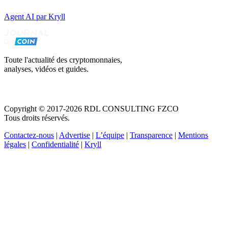
Agent AI par Kryll
Toute l'actualité des cryptomonnaies,
analyses, vidéos et guides.
Copyright © 2017-2026 RDL CONSULTING FZCO
Tous droits réservés.
Contactez-nous
|
Advertise
|
L’équipe
|
Transparence
|
Mentions
légales
|
Confidentialité
|
Kryll
Recevez votre guide PDF complet de 39 pages
Comment débuter dans les cryptos en 2026
Recevoir
Oui, j'accepte de recevoir des emails selon votre