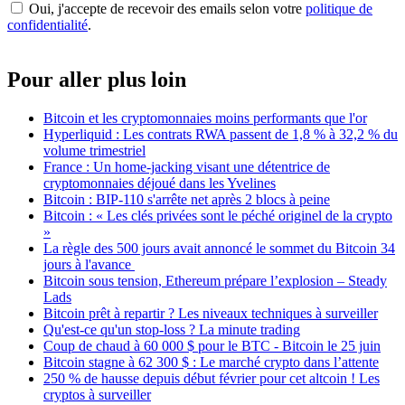
Oui, j'accepte de recevoir des emails selon votre
politique de
confidentialité
.
Pour aller plus loin
Bitcoin et les cryptomonnaies moins performants que l'or
Hyperliquid : Les contrats RWA passent de 1,8 % à 32,2 % du
volume trimestriel
France : Un home-jacking visant une détentrice de
cryptomonnaies déjoué dans les Yvelines
Bitcoin : BIP-110 s'arrête net après 2 blocs à peine
Bitcoin : « Les clés privées sont le péché originel de la crypto
»
La règle des 500 jours avait annoncé le sommet du Bitcoin 34
jours à l'avance
Bitcoin sous tension, Ethereum prépare l’explosion – Steady
Lads
Bitcoin prêt à repartir ? Les niveaux techniques à surveiller
Qu'est-ce qu'un stop-loss ? La minute trading
Coup de chaud à 60 000 $ pour le BTC - Bitcoin le 25 juin
Bitcoin stagne à 62 300 $ : Le marché crypto dans l’attente
250 % de hausse depuis début février pour cet altcoin ! Les
cryptos à surveiller