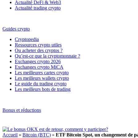
Actualité DeFi & Web3
Actualité trading crypto
Guides crypto
Cryptopedia
Ressources crypto utiles
Ou acheter des cryptos ?
Qu’est-ce que la cryptomonnaie ?
Exchanges crypto 2026
Exchanges crypto MiCA
Les meilleures cartes crypto
Les meilleurs wallets crypto
Le guide du trading crypto
Les meilleurs bots de trading
Bonus et réductions
Accueil
»
Bitcoin (BTC)
»
ETF Bitcoin Spot, un changement de p