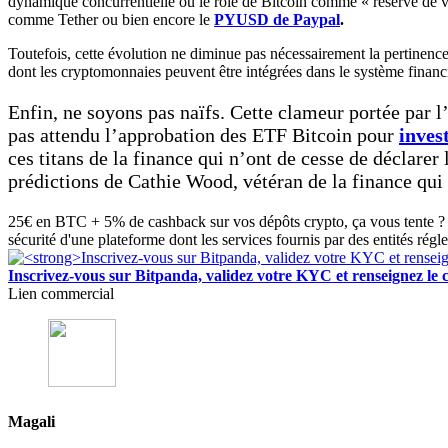
dynamique concurrentielle où le rôle de Bitcoin comme « réserve de val
comme Tether ou bien encore le
PYUSD de Paypal
.
Toutefois, cette évolution ne diminue pas nécessairement la pertinence 
dont les cryptomonnaies peuvent être intégrées dans le système financi
Enfin, ne soyons pas naïfs. Cette clameur portée par 
pas attendu l’approbation des ETF Bitcoin pour
inves
ces titans de la finance qui n’ont de cesse de déclar
prédictions de Cathie Wood, vétéran de la finance qui
25€ en BTC + 5% de cashback sur vos dépôts crypto, ça vous tente ? 
sécurité d'une plateforme dont les services fournis par des entités régl
Inscrivez-vous sur Bitpanda, validez votre KYC et renseigne
Lien commercial
Magali