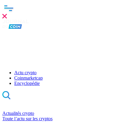
Actu crypto
Coinmarketcap
Encyclopédie
Actualités crypto
Toute l’actu sur les cryptos