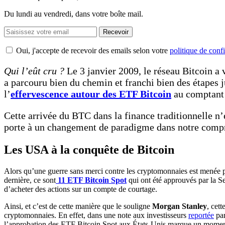
Du lundi au vendredi, dans votre boîte mail.
Recevoir
Oui, j'accepte de recevoir des emails selon votre
politique de confi
Qui l’eût cru ?
Le 3 janvier 2009, le réseau Bitcoin a 
a parcouru bien du chemin et franchi bien des étapes 
l’
effervescence autour des ETF Bitcoin
au comptant 
Cette arrivée du BTC dans la finance traditionnelle 
porte à un changement de paradigme dans notre compréh
Les USA à la conquête de Bitcoin
Alors qu’une guerre sans merci contre les cryptomonnaies est menée par
dernière, ce sont
11 ETF Bitcoin Spot
qui ont été approuvés par la S
d’acheter des actions sur un compte de courtage.
Ainsi, et c’est de cette manière que le souligne
Morgan Stanley
, cet
cryptomonnaies. En effet, dans une note aux investisseurs
reportée
par
l’approbation des ETF Bitcoin Spot aux États-Unis marque un moment cha