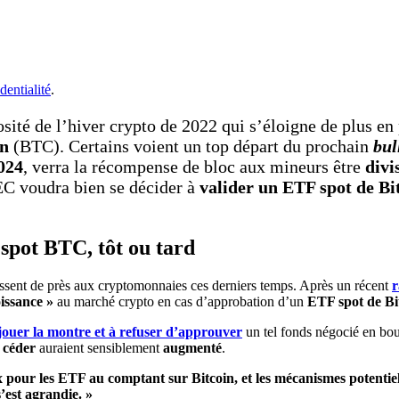
dentialité
.
ité de l’hiver crypto de 2022 qui s’éloigne de plus en 
in
(BTC). Certains voient un top départ du prochain
bul
2024
, verra la récompense de bloc aux mineurs être
divi
EC voudra bien se décider à
valider un ETF spot de Bi
spot BTC, tôt ou tard
essent de près aux cryptomonnaies ces derniers temps. Après un récent
r
oissance »
au marché crypto en cas d’approbation d’un
ETF spot de Bi
jouer la montre et à refuser d’approuver
un tel fonds négocié en bou
r
céder
auraient sensiblement
augmenté
.
ux pour les ETF au comptant sur Bitcoin, et les mécanismes potenti
’est agrandie. »