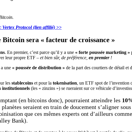
Bitcoin.
 Vertex Protocol (lien affilié) >>
Bitcoin sera « facteur de croissance »
ons
. En premier, c’est parce qu’il y a une
« forte poussée marketing »
p
ver leur propre ETF –
et bien sûr, de préférence,
en premier
!
y a une
« poussée de distribution »
de la part des courtiers de détail et 
ur les
stablecoins
et pour la
tokenisation
, un ETF spot de l’invention 
s institutionnels
(les « zinzins ») se rueraient sur ce véhicule d’investis
mptant (en bitcoins donc), pourraient atteindre les
10%
es planètes seraient en train de doucement s’aligner sou
oinisation que ces mêmes experts ont d’ailleurs comme
alley Bank).