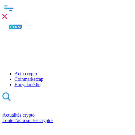
Actu crypto
Coinmarketcap
Encyclopédie
Actualités crypto
Toute l’actu sur les cryptos