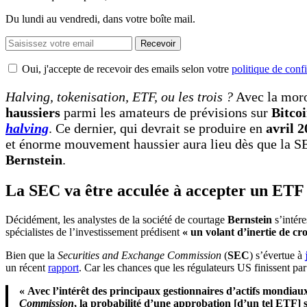
Du lundi au vendredi, dans votre boîte mail.
Recevoir
Oui, j'accepte de recevoir des emails selon votre
politique de confi
Halving, tokenisation, ETF, ou les trois ?
Avec la moros
haussiers
parmi les amateurs de prévisions sur
Bitco
halving
. Ce dernier, qui devrait se produire en
avril 
et énorme mouvement haussier aura lieu dès que la S
Bernstein
.
La SEC va être acculée à accepter un ETF 
Décidément, les analystes de la société de courtage
Bernstein
s’intér
spécialistes de l’investissement prédisent
« un volant d’inertie de cr
Bien que la
Securities and Exchange Commission
(
SEC
) s’évertue à
un récent
rapport
. Car les chances que les régulateurs US finissent pa
« Avec l’intérêt des principaux gestionnaires d’actifs mondia
Commission
, la probabilité d’une approbation [d’un tel ETF] s