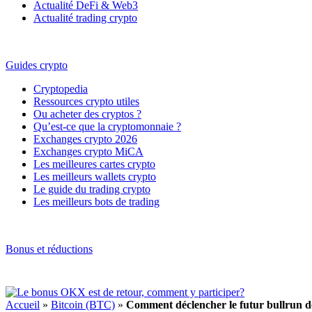
Actualité DeFi & Web3
Actualité trading crypto
Guides crypto
Cryptopedia
Ressources crypto utiles
Ou acheter des cryptos ?
Qu’est-ce que la cryptomonnaie ?
Exchanges crypto 2026
Exchanges crypto MiCA
Les meilleures cartes crypto
Les meilleurs wallets crypto
Le guide du trading crypto
Les meilleurs bots de trading
Bonus et réductions
Accueil
»
Bitcoin (BTC)
»
Comment déclencher le futur bullrun de 