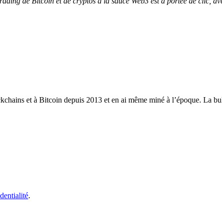
 trading de Bitcoin et de cryptos à la sauce Web3 est à portée de clic, a
ckchains et à Bitcoin depuis 2013 et en ai même miné à l’époque. La bull
dentialité
.