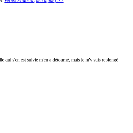
vec
Vertex Protocol (lien affilié) >>
e qui s'en est suivie m'en a détourné, mais je m'y suis replongé