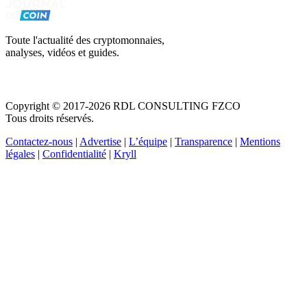
Toute l'actualité des cryptomonnaies,
analyses, vidéos et guides.
Copyright © 2017-2026 RDL CONSULTING FZCO
Tous droits réservés.
Contactez-nous
|
Advertise
|
L’équipe
|
Transparence
|
Mentions
légales
|
Confidentialité
|
Kryll
Recevez votre guide PDF complet de 39 pages
Comment débuter dans les cryptos en 2026
Recevoir
Oui, j'accepte de recevoir des emails selon votre
politique de confidentialité
.