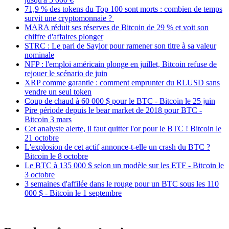
71,9 % des tokens du Top 100 sont morts : combien de temps
survit une cryptomonnaie ?
MARA réduit ses réserves de Bitcoin de 29 % et voit son
chiffre d'affaires plonger
STRC : Le pari de Saylor pour ramener son titre à sa valeur
nominale
NFP : l'emploi américain plonge en juillet, Bitcoin refuse de
rejouer le scénario de juin
XRP comme garantie : comment emprunter du RLUSD sans
vendre un seul token
Coup de chaud à 60 000 $ pour le BTC - Bitcoin le 25 juin
Pire période depuis le bear market de 2018 pour BTC -
Bitcoin 3 mars
Cet analyste alerte, il faut quitter l'or pour le BTC ! Bitcoin le
21 octobre
L'explosion de cet actif annonce-t-elle un crash du BTC ?
Bitcoin le 8 octobre
Le BTC à 135 000 $ selon un modèle sur les ETF - Bitcoin le
3 octobre
3 semaines d'affilée dans le rouge pour un BTC sous les 110
000 $ - Bitcoin le 1 septembre