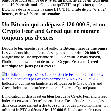
puisque le cours grimpe de
9 % en un mois
, de
22 % en trois mois
et de
10 % en six mois
. On notera qu’
ETH est plus fort que le
BTC
lors de cette chute, la paire BTC/ETH
chute de 3,3 % en 24
heures
, et de
4,6 % en une semaine
.
Un Bitcoin qui a dépassé 120 000 $, et un
Crypto Fear and Greed qui ne montre
toujours pas d’excès
Depuis le
top
enregistré le 14 juillet, le
Bitcoin marque une pause
.
Les vendeurs bloquent le roi des cryptos autour des
120 000 $
.
Malgré une hausse importante de
65 % depuis le mois d’avril
,
l’indicateur de sentiment de marché
Crypto Fear and Greed
n’indique toujours pas d’excès
:
Indicateur qui met en lumière les périodes où le Crypto Fear and
Greed Index est en extrême euphorie. Source : CryptoQuant.
L’indicateur ci-dessus est en
bleu
lorsque le Crypto Fear and Greed
Index est en
zone d’extrême euphorie
. Des périodes prolongées
dans cette zone mènent à des
tops
sur le roi des cryptomonnaies. Or,
même si le BTC a
dépassé les 120 000 $
, l’indicateur n’est
pas