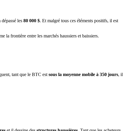
 a dépassé les
80 000 $
. Et malgré tous ces éléments positifs, il est
a frontière entre les marchés haussiers et baissiers.
équent, tant que le BTC est
sous la moyenne mobile à 350 jours
, il
res
et il dessine des
structures haussières
. Tant que les acheteurs