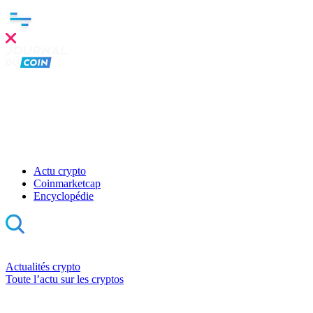
Actu crypto
Coinmarketcap
Encyclopédie
Actualités crypto
Toute l’actu sur les cryptos