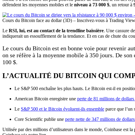
défendent les moyennes mobiles et le
niveau à 73 000 $
, un retour à
Cours du Bitcoin face au dollar (3D) – Inscrivez-vous à Trading View
Le
RSI, lui, est au contact de la trendline baissière
. Une cassure de 
indiquerait un essoufflement de la tendance. Et en cas de chute du co
Le cours du Bitcoin est en bonne voie pour revenir aut
on se réfère à la moyenne mobile à 350 jours. De son 
100 $.
L’ACTUALITÉ DU BITCOIN QUI COM
Le S&P 500 enchaîne les plus hauts. Le Bitcoin est-il en positi
American Bitcoin enregistre une
perte de 81 millions de dollars
Le
S&P 500 et le Bitcoin évoluent-ils ensemble
parce que l’un s
Core Scientific publie une
perte nette de 347 millions de dollars
Utilisée par des millions d’utilisateurs dans le monde, Coinbase est l
Coinbase via notre lien.