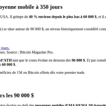
moyenne mobile à 350 jours
an-USA. Il grimpe de
40 % environ depuis le plus bas à 60 000 $
, et il
 situe autour de 96 000 $, un niveau historiquement considéré comme l
urs. Source : Bitcoin Magazine Pro.
t d’ATH
tant que le cours évolue en dessous des
96 000 $
. Et par cons
es
60 000 $
.
éficiez de 15€ en Bitcoin offerts dès votre premier trade.
s les 90 000 $
yptos évolue au-delà des
moyennes mobiles (EMA 9/EMA 18) haussiè