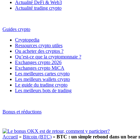
Actualité DeFi & Web3
Actualité trading crypto
Guides crypto
Cryptopedia
Ressources crypto utiles
Ou acheter des cryptos ?
Qu’est-ce que la cryptomonnaie ?
Exchanges crypto 2026
Exchanges crypto MiCA
Les meilleures cartes crypto
Les meilleurs wallets crypto
Le guide du trading crypto
Les meilleurs bots de trading
Bonus et réductions
Accueil
»
Bitcoin (BTC)
»
BTC : un simple rebond dans un bear m