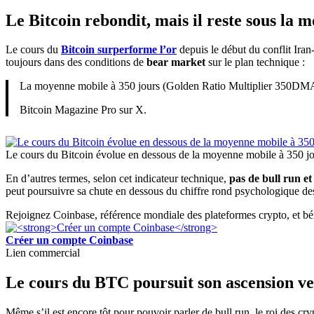
Le Bitcoin rebondit, mais il reste sous la 
Le cours du
Bitcoin surperforme l’or
depuis le début du conflit Ir
toujours dans des conditions de
bear market
sur le plan technique :
La moyenne mobile à 350 jours (Golden Ratio Multiplier 350DMA) se
Bitcoin Magazine Pro sur X.
Le cours du Bitcoin évolue en dessous de la moyenne mobile à 350 jo
En d’autres termes, selon cet indicateur technique,
pas de bull run e
peut poursuivre sa chute en dessous du chiffre rond psychologique d
Rejoignez Coinbase, référence mondiale des plateformes crypto, et bén
Créer un compte Coinbase
Lien commercial
Le cours du BTC poursuit son ascension ver
Même s’il est encore tôt pour pouvoir parler de bull run, le roi des cr