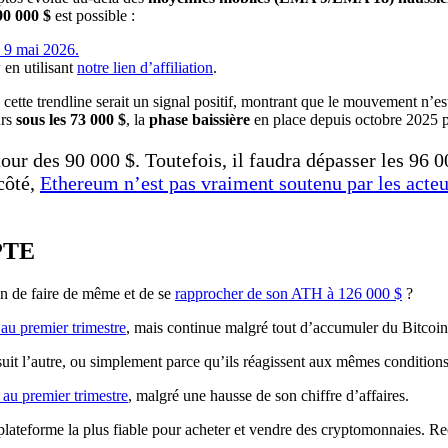
90 000 $
est possible :
 en utilisant
notre lien d’affiliation
.
cette trendline serait un signal positif, montrant que le mouvement n’est
urs
sous les 73 000 $
, la
phase baissière
en place depuis octobre 2025 p
our des 90 000 $. Toutefois, il faudra dépasser les 96 0
côté,
Ethereum n’est pas vraiment soutenu par les acteur
PTE
on de faire de même et de se
rapprocher de son ATH à 126 000 $
?
 au premier trimestre
, mais continue malgré tout d’accumuler du Bitcoin
uit l’autre, ou simplement parce qu’ils réagissent aux mêmes condition
 au premier trimestre
, malgré une hausse de son chiffre d’affaires.
a plateforme la plus fiable pour acheter et vendre des cryptomonnaies. 