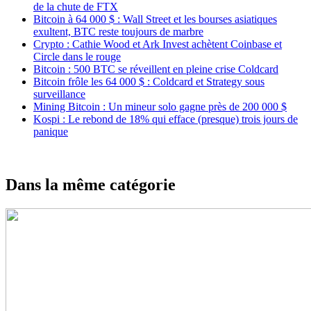
de la chute de FTX
Bitcoin à 64 000 $ : Wall Street et les bourses asiatiques
exultent, BTC reste toujours de marbre
Crypto : Cathie Wood et Ark Invest achètent Coinbase et
Circle dans le rouge
Bitcoin : 500 BTC se réveillent en pleine crise Coldcard
Bitcoin frôle les 64 000 $ : Coldcard et Strategy sous
surveillance
Mining Bitcoin : Un mineur solo gagne près de 200 000 $
Kospi : Le rebond de 18% qui efface (presque) trois jours de
panique
Dans la même catégorie