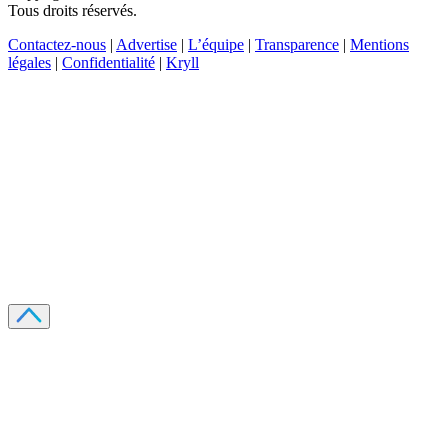
Tous droits réservés.
Contactez-nous
|
Advertise
|
L’équipe
|
Transparence
|
Mentions
légales
|
Confidentialité
|
Kryll
Recevez votre guide PDF complet de 39 pages
Comment débuter dans les cryptos en 2026
Recevoir
Oui, j'accepte de recevoir des emails selon votre
politique de confidentialité
.