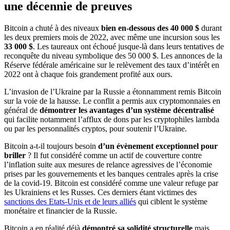
une décennie de preuves
Bitcoin a chuté à des niveaux
bien en-dessous des 40 000 $
durant
les deux premiers mois de 2022, avec même une incursion sous les
33 000 $
. Les taureaux ont échoué jusque-là dans leurs tentatives de
reconquête du niveau symbolique des 50 000 $. Les annonces de la
Réserve fédérale américaine sur le relèvement des taux d’intérêt en
2022 ont à chaque fois grandement profité aux ours.
L’invasion de l’Ukraine par la Russie a étonnamment remis Bitcoin
sur la voie de la hausse. Le conflit a permis aux cryptomonnaies en
général de
démontrer les avantages d’un système décentralisé
qui facilite notamment l’afflux de dons par les cryptophiles lambda
ou par les personnalités cryptos, pour soutenir l’Ukraine.
Bitcoin a-t-il toujours besoin
d’un évènement exceptionnel pour
briller
? Il fut considéré comme un actif de couverture contre
l’inflation suite aux mesures de relance agressives de l’économie
prises par les gouvernements et les banques centrales après la crise
de la covid-19. Bitcoin est considéré comme une valeur refuge par
les Ukrainiens et les Russes. Ces derniers étant victimes des
sanctions des Etats-Unis et de leurs alliés
qui ciblent le système
monétaire et financier de la Russie.
Bitcoin a en réalité déjà
démontré sa solidité structurelle
mais