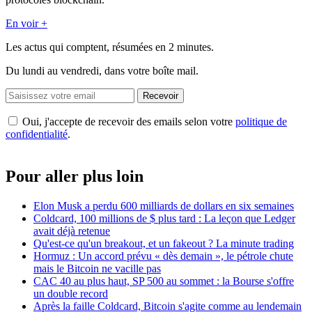
En voir +
Les actus qui comptent, résumées
en 2 minutes.
Du lundi au vendredi, dans votre boîte mail.
Recevoir
Oui, j'accepte de recevoir des emails selon votre
politique de
confidentialité
.
Pour aller plus loin
Elon Musk a perdu 600 milliards de dollars en six semaines
Coldcard, 100 millions de $ plus tard : La leçon que Ledger
avait déjà retenue
Qu'est-ce qu'un breakout, et un fakeout ? La minute trading
Hormuz : Un accord prévu « dès demain », le pétrole chute
mais le Bitcoin ne vacille pas
CAC 40 au plus haut, SP 500 au sommet : la Bourse s'offre
un double record
Après la faille Coldcard, Bitcoin s'agite comme au lendemain