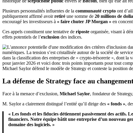
historique de
scepticisme public
envers le
Bitcoin
, bien qu’elle ait 
Plusieurs personnalités influentes de la
communauté crypto
ont d’ail
publiquement affirmé avoir
retiré
une somme de
20 millions de doll
encouragé les investisseurs à
« faire chuter JP Morgan »
en concent
Ces appels constituent une tentative de
riposte
organisée, visant à dé
effets potentiels de l’
exclusion
des indices.
Michael Saylor défend le modèle de Strategy et conteste la position 
La défense de Strategy face au changement
Face à la menace d’exclusion,
Michael Saylor
, fondateur de Strategy,
M. Saylor a clairement distingué l’entité qu’il dirige des
« fonds »
, d
« Les fonds et les fiducies détiennent passivement des actifs. 
financiers. Notre équipe bâtit une entreprise d’un nouveau genr
domaine des logiciels. »