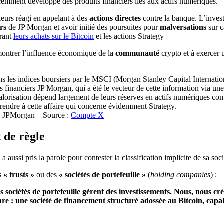
récemment développé des produits financiers liés aux actifs numériques.
leurs réagi en appelant à des
actions directes
contre la banque. L’inves
ars
de JP Morgan et avoir initié des poursuites pour
malversations
sur c
rant
leurs achats sur le Bitcoin
et les actions Strategy
montrer l’influence économique de la
communauté
crypto et à exercer 
de JPMorgan – Source :
Compte X
 de règle
 a aussi pris la parole pour contester la classification implicite de sa so
es
« trusts »
ou des
« sociétés de portefeuille »
(
holding companies
) :
Les sociétés de portefeuille gèrent des investissements. Nous, nous 
e : une société de financement structuré adossée au Bitcoin, capabl