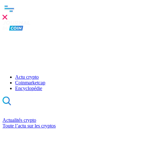
Actu crypto
Coinmarketcap
Encyclopédie
Actualités crypto
Toute l’actu sur les cryptos