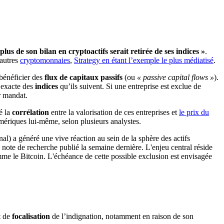
lus de son bilan en cryptoactifs serait retirée de ses indices »
.
autres
cryptomonnaies
,
Strategy en étant l’exemple le plus médiatisé
.
 bénéficier des
flux de capitaux passifs
(ou
« passive capital flows »
).
 exacte des
indices
qu’ils suivent. Si une entreprise est exclue de
r mandat.
é la
corrélation
entre la valorisation de ces entreprises et
le prix du
mériques lui-même, selon plusieurs analystes.
t de
focalisation
de l’indignation, notamment en raison de son