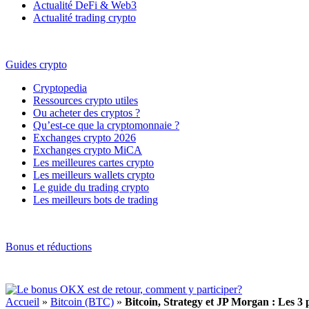
Actualité DeFi & Web3
Actualité trading crypto
Guides crypto
Cryptopedia
Ressources crypto utiles
Ou acheter des cryptos ?
Qu’est-ce que la cryptomonnaie ?
Exchanges crypto 2026
Exchanges crypto MiCA
Les meilleures cartes crypto
Les meilleurs wallets crypto
Le guide du trading crypto
Les meilleurs bots de trading
Bonus et réductions
Accueil
»
Bitcoin (BTC)
»
Bitcoin, Strategy et JP Morgan : Les 3 