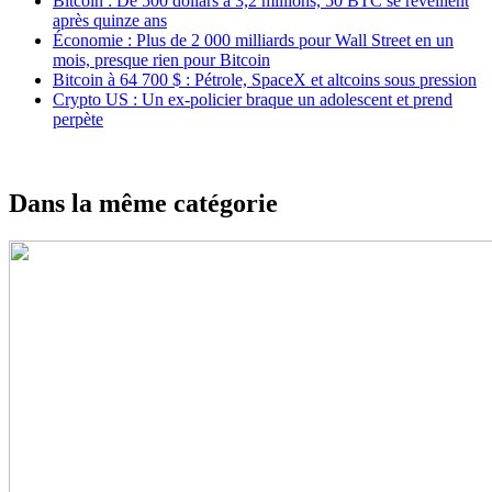
Bitcoin : De 500 dollars à 3,2 millions, 50 BTC se réveillent
après quinze ans
Économie : Plus de 2 000 milliards pour Wall Street en un
mois, presque rien pour Bitcoin
Bitcoin à 64 700 $ : Pétrole, SpaceX et altcoins sous pression
Crypto US : Un ex-policier braque un adolescent et prend
perpète
Dans la même catégorie