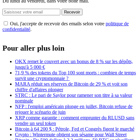
Du lundi au vendredi, dans votre boîte mail.
Recevoir
Oui, j'accepte de recevoir des emails selon votre
politique de
confidentialité
.
Pour aller plus loin
OKX remet le couvert avec un bonus de 8 % sur les dépôts,
jusqu'à 5 000 €
71,9 % des tokens du Top 100 sont morts : combien de temps
survit une cryptomonnaie ?
MARA réduit ses réserves de Bitcoin de 29 % et voit son
chiffre d'affaires plonger
STRC : Le pari de Saylor pour ramener son titre à sa valeur
nominale
NFP : l'emploi américain plonge en juillet, Bitcoin refuse de
rejouer le scénario de juin
XRP comme garantie : comment emprunter du RLUSD sans
vendre un seul token
Bitcoin à 64 200 $ : Pétrole, Fed et Congrès figent le marché
Crypto : Wintermute obtient son sésame pour Wall Street