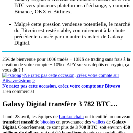
BTC vers plusieurs plateformes d’échange, y compris
Binance, OKX et Bitfinex.
Malgré cette pression vendeuse potentielle, le marché
du Bitcoin est resté stable, contrairement à la chute
précédente causée par un autre transfert de Galaxy
Digital.
25€ de bienvenue pour 100€ tradés + 10K$ de trading sans frais à la
création de votre compte + 10% d'APY sur vos dépôts en crypto, ça
vous dit ? !
Ne ratez pas cette occasion, créez votre compte sur Bitvavo
Lien commercial
Galaxy Digital transfère 3 782 BTC…
Lundi 28 avril, les équipes de
Lookonchain
ont identifié un nouveau
transfert massif
de
bitcoins
en provenance des
wallets
de
Galaxy
Digital
. Concrètement, ce sont plus de
3 700 BTC
, soit environ
450
millions de dollars
, qui ont été
transférés
depuis ces portefeuilles