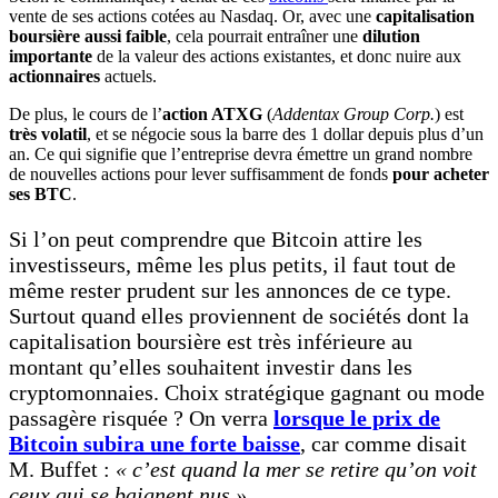
vente de ses actions cotées au Nasdaq. Or, avec une
capitalisation
boursière aussi faible
, cela pourrait entraîner une
dilution
importante
de la valeur des actions existantes, et donc nuire aux
actionnaires
actuels.
De plus, le cours de l’
action ATXG
(
Addentax Group Corp.
) est
très volatil
, et se négocie sous la barre des 1 dollar depuis plus d’un
an. Ce qui signifie que l’entreprise devra émettre un grand nombre
de nouvelles actions pour lever suffisamment de fonds
pour acheter
ses BTC
.
Si l’on peut comprendre que Bitcoin attire les
investisseurs, même les plus petits, il faut tout de
même rester prudent sur les annonces de ce type.
Surtout quand elles proviennent de sociétés dont la
capitalisation boursière est très inférieure au
montant qu’elles souhaitent investir dans les
cryptomonnaies. Choix stratégique gagnant ou mode
passagère risquée ? On verra
lorsque le prix de
Bitcoin subira une forte baisse
, car comme disait
M. Buffet :
« c’est quand la mer se retire qu’on voit
ceux qui se baignent nus »
.