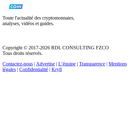
Toute l'actualité des cryptomonnaies,
analyses, vidéos et guides.
Copyright © 2017-2026 RDL CONSULTING FZCO
Tous droits réservés.
Contactez-nous
|
Advertise
|
L’équipe
|
Transparence
|
Mentions
légales
|
Confidentialité
|
Kryll
Recevez votre guide PDF complet de 39 pages
Comment débuter dans les cryptos en 2026
Recevoir
Oui, j'accepte de recevoir des emails selon votre
politique de confidentialité
.