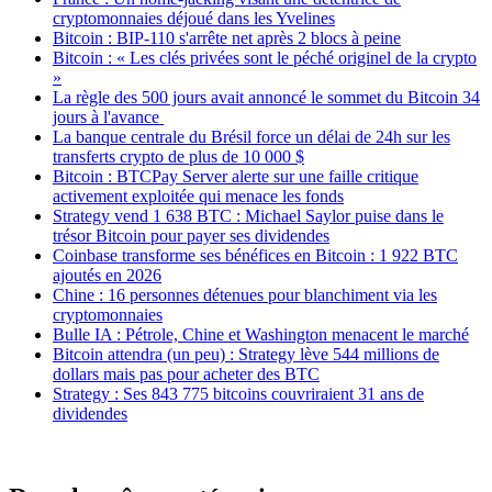
cryptomonnaies déjoué dans les Yvelines
Bitcoin : BIP-110 s'arrête net après 2 blocs à peine
Bitcoin : « Les clés privées sont le péché originel de la crypto
»
La règle des 500 jours avait annoncé le sommet du Bitcoin 34
jours à l'avance
La banque centrale du Brésil force un délai de 24h sur les
transferts crypto de plus de 10 000 $
Bitcoin : BTCPay Server alerte sur une faille critique
activement exploitée qui menace les fonds
Strategy vend 1 638 BTC : Michael Saylor puise dans le
trésor Bitcoin pour payer ses dividendes
Coinbase transforme ses bénéfices en Bitcoin : 1 922 BTC
ajoutés en 2026
Chine : 16 personnes détenues pour blanchiment via les
cryptomonnaies
Bulle IA : Pétrole, Chine et Washington menacent le marché
Bitcoin attendra (un peu) : Strategy lève 544 millions de
dollars mais pas pour acheter des BTC
Strategy : Ses 843 775 bitcoins couvriraient 31 ans de
dividendes