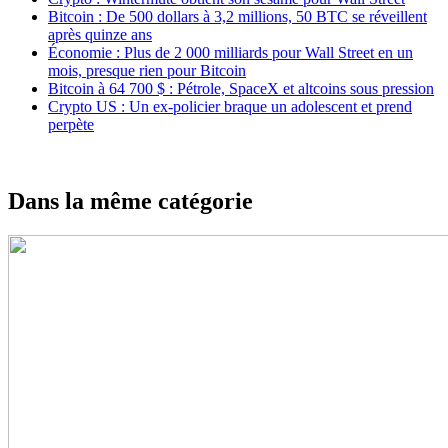
Bitcoin : De 500 dollars à 3,2 millions, 50 BTC se réveillent
après quinze ans
Économie : Plus de 2 000 milliards pour Wall Street en un
mois, presque rien pour Bitcoin
Bitcoin à 64 700 $ : Pétrole, SpaceX et altcoins sous pression
Crypto US : Un ex-policier braque un adolescent et prend
perpète
Dans la même catégorie