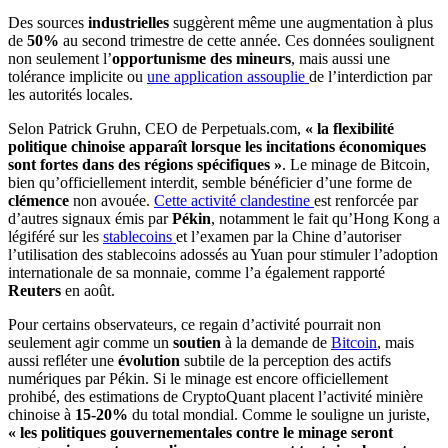
Des sources
industrielles
suggèrent même une augmentation à plus
de
50%
au second trimestre de cette année. Ces données soulignent
non seulement l’
opportunisme des mineurs
, mais aussi une
tolérance implicite ou
une application assouplie
de l’interdiction par
les autorités locales.
Selon Patrick Gruhn, CEO de Perpetuals.com,
« la flexibilité
politique chinoise apparaît lorsque les incitations économiques
sont fortes dans des régions spécifiques »
. Le minage de Bitcoin,
bien qu’officiellement interdit, semble bénéficier d’une forme de
clémence
non avouée.
Cette activité clandestine
est renforcée par
d’autres signaux émis par
Pékin
, notamment le fait qu’Hong Kong a
légiféré sur les
stablecoins
et l’examen par la Chine d’autoriser
l’utilisation des stablecoins adossés au Yuan pour stimuler l’adoption
internationale de sa monnaie, comme l’a également rapporté
Reuters
en août.
Pour certains observateurs, ce regain d’activité pourrait non
seulement agir comme un
soutien
à la demande de
Bitcoin
, mais
aussi refléter une
évolution
subtile de la perception des actifs
numériques par Pékin. Si le minage est encore officiellement
prohibé, des estimations de CryptoQuant placent l’activité minière
chinoise à
15-20%
du total mondial. Comme le souligne un juriste,
« les politiques gouvernementales contre le minage seront