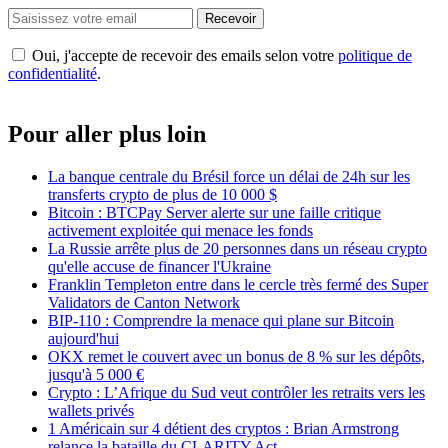
Recevoir
Oui, j'accepte de recevoir des emails selon votre
politique de
confidentialité
.
Pour aller plus loin
La banque centrale du Brésil force un délai de 24h sur les
transferts crypto de plus de 10 000 $
Bitcoin : BTCPay Server alerte sur une faille critique
activement exploitée qui menace les fonds
La Russie arrête plus de 20 personnes dans un réseau crypto
qu'elle accuse de financer l'Ukraine
Franklin Templeton entre dans le cercle très fermé des Super
Validators de Canton Network
BIP-110 : Comprendre la menace qui plane sur Bitcoin
aujourd'hui
OKX remet le couvert avec un bonus de 8 % sur les dépôts,
jusqu'à 5 000 €
Crypto : L’Afrique du Sud veut contrôler les retraits vers les
wallets privés
1 Américain sur 4 détient des cryptos : Brian Armstrong
relance la bataille du CLARITY Act