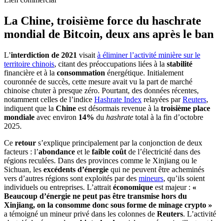
La Chine, troisième force du haschrate
mondial de Bitcoin, deux ans après le ban
L’
interdiction de 2021
visait
à éliminer l’activité minière sur le
territoire chinois
, citant des préoccupations liées à la
stabilité
financière et à la
consommation
énergétique. Initialement
couronnée de succès, cette mesure avait vu la part de marché
chinoise chuter à presque zéro. Pourtant, des données récentes,
notamment celles de l’indice
Hashrate Index
relayées par
Reuters
,
indiquent que la
Chine
est désormais revenue à la
troisième place
mondiale
avec environ
14%
du
hashrate
total à la fin d’octobre
2025.
Ce
retour
s’explique principalement par la conjonction de deux
facteurs : l’
abondance
et le
faible coût
de l’électricité dans des
régions reculées. Dans des provinces comme le Xinjiang ou le
Sichuan, les
excédents d’énergie
qui ne peuvent être acheminés
vers d’autres régions sont exploités par des
mineurs
, qu’ils soient
individuels ou entreprises. L’attrait
économique
est majeur :
«
Beaucoup d’énergie ne peut pas être transmise hors du
Xinjiang, on la consomme donc sous forme de minage crypto »
a témoigné un mineur privé dans les colonnes de
Reuters
. L’activité