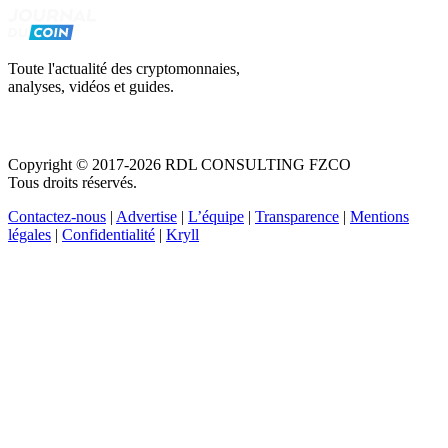
Toute l'actualité des cryptomonnaies,
analyses, vidéos et guides.
Copyright © 2017-2026 RDL CONSULTING FZCO
Tous droits réservés.
Contactez-nous
|
Advertise
|
L’équipe
|
Transparence
|
Mentions
légales
|
Confidentialité
|
Kryll
Recevez votre guide PDF complet de 39 pages
Comment débuter dans les cryptos en 2026
Recevoir
Oui, j'accepte de recevoir des emails selon votre
politique de confidentialité
.