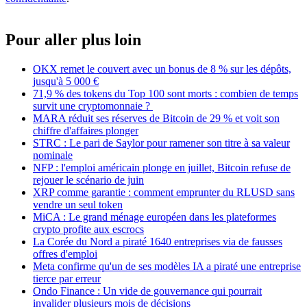
Pour aller plus loin
OKX remet le couvert avec un bonus de 8 % sur les dépôts,
jusqu'à 5 000 €
71,9 % des tokens du Top 100 sont morts : combien de temps
survit une cryptomonnaie ?
MARA réduit ses réserves de Bitcoin de 29 % et voit son
chiffre d'affaires plonger
STRC : Le pari de Saylor pour ramener son titre à sa valeur
nominale
NFP : l'emploi américain plonge en juillet, Bitcoin refuse de
rejouer le scénario de juin
XRP comme garantie : comment emprunter du RLUSD sans
vendre un seul token
MiCA : Le grand ménage européen dans les plateformes
crypto profite aux escrocs
La Corée du Nord a piraté 1640 entreprises via de fausses
offres d'emploi
Meta confirme qu'un de ses modèles IA a piraté une entreprise
tierce par erreur
Ondo Finance : Un vide de gouvernance qui pourrait
invalider plusieurs mois de décisions