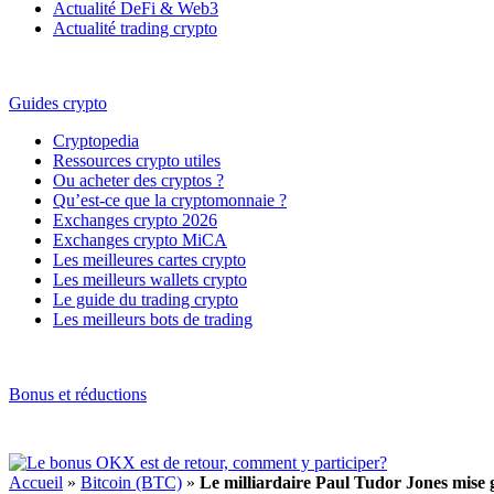
Actualité DeFi & Web3
Actualité trading crypto
Guides crypto
Cryptopedia
Ressources crypto utiles
Ou acheter des cryptos ?
Qu’est-ce que la cryptomonnaie ?
Exchanges crypto 2026
Exchanges crypto MiCA
Les meilleures cartes crypto
Les meilleurs wallets crypto
Le guide du trading crypto
Les meilleurs bots de trading
Bonus et réductions
Accueil
»
Bitcoin (BTC)
»
Le milliardaire Paul Tudor Jones mise 