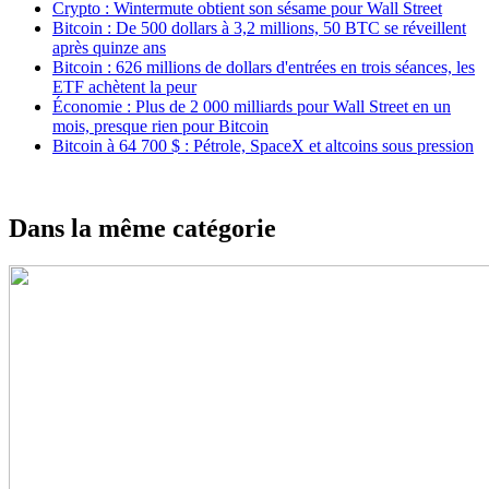
Crypto : Wintermute obtient son sésame pour Wall Street
Bitcoin : De 500 dollars à 3,2 millions, 50 BTC se réveillent
après quinze ans
Bitcoin : 626 millions de dollars d'entrées en trois séances, les
ETF achètent la peur
Économie : Plus de 2 000 milliards pour Wall Street en un
mois, presque rien pour Bitcoin
Bitcoin à 64 700 $ : Pétrole, SpaceX et altcoins sous pression
Dans la même catégorie