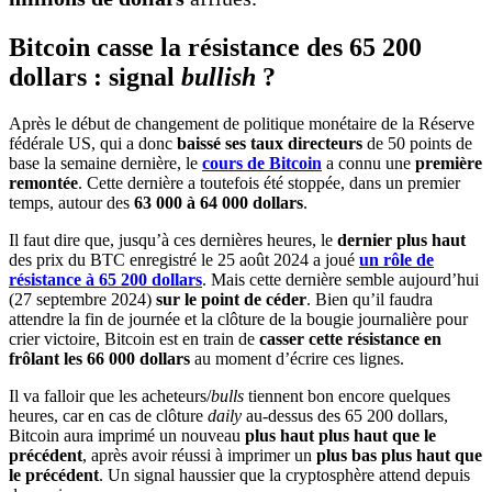
Bitcoin casse la résistance des 65 200
dollars : signal
bullish
?
Après le début de changement de politique monétaire de la Réserve
fédérale US, qui a donc
baissé ses taux directeurs
de 50 points de
base la semaine dernière, le
cours de Bitcoin
a connu une
première
remontée
. Cette dernière a toutefois été stoppée, dans un premier
temps, autour des
63 000 à 64 000 dollars
.
Il faut dire que, jusqu’à ces dernières heures, le
dernier plus haut
des prix du BTC enregistré le 25 août 2024 a joué
un rôle de
résistance à 65 200 dollars
. Mais cette dernière semble aujourd’hui
(27 septembre 2024)
sur le point de céder
. Bien qu’il faudra
attendre la fin de journée et la clôture de la bougie journalière pour
crier victoire, Bitcoin est en train de
casser cette résistance en
frôlant les 66 000 dollars
au moment d’écrire ces lignes.
Il va falloir que les acheteurs/
bulls
tiennent bon encore quelques
heures, car en cas de clôture
daily
au-dessus des 65 200 dollars,
Bitcoin aura imprimé un nouveau
plus haut
plus haut que le
précédent
, après avoir réussi à imprimer un
plus bas plus haut que
le précédent
. Un signal haussier que la cryptosphère attend depuis