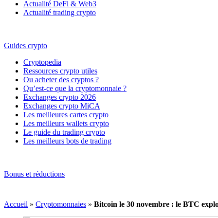
Actualité DeFi & Web3
Actualité trading crypto
Guides crypto
Cryptopedia
Ressources crypto utiles
Ou acheter des cryptos ?
Qu’est-ce que la cryptomonnaie ?
Exchanges crypto 2026
Exchanges crypto MiCA
Les meilleures cartes crypto
Les meilleurs wallets crypto
Le guide du trading crypto
Les meilleurs bots de trading
Bonus et réductions
Accueil
»
Cryptomonnaies
»
Bitcoin le 30 novembre : le BTC explos