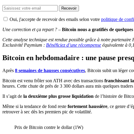
Recevoir
Oui, j'accepte de recevoir des emails selon votre
politique de confi
Une correction et ça repart ?
–
Bitcoin nous a gratifiés de quelque
Cette analyse technique est rendue possible grâce à notre partenaire 
Exclusivité Paymium :
Bénéficiez d’une récompense
équivalente à 0,
Bitcoin en hebdomadaire : une pause pres
Après
8 semaines de hausses consécutives
, Bitcoin subit un léger c
Bitcoin est venu frôler son ATH avec des transactions
franchissant l
heures. Cette chute de près de 3 300 dollars aura mis quelques traders s
Il s’agit de
la deuxième plus grosse liquidation
de l’histoire de Bitc
Même si la tendance de fond reste
fortement haussière
, ce genre d’é
retrouver à sec dès les premiers pic de volatilité.
Prix de Bitcoin contre le dollar (1W)