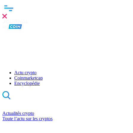
Actu crypto
Coinmarketcap
Encyclopédie
Actualités crypto
Toute l’actu sur les cryptos