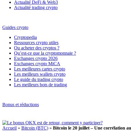
Actualité DeFi & Web3
Actualité trading crypto
Guides crypto
Cryptopedia
Ressources crypto utiles
Ou acheter des cryptos ?
Qu’est-ce que la cryptomonnaie ?
Exchanges crypto 2026
Exchanges crypto MiCA
Les meilleures cartes crypto
Les meilleurs wallets crypto
Le guide du trading crypto
Les meilleurs bots de trading
Bonus et réductions
Accueil
»
Bitcoin (BTC)
»
Bitcoin le 20 juillet – Une corrélation 