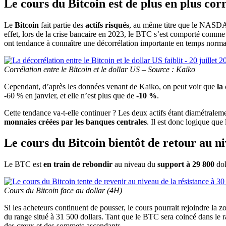
Le cours du Bitcoin est de plus en plus cor
Le
Bitcoin
fait partie des
actifs risqués
, au même titre que le NASDA
effet, lors de la crise bancaire en 2023, le BTC s’est comporté comme
ont tendance à connaître une décorrélation importante en temps norma
Corrélation entre le Bitcoin et le dollar US – Source : Kaiko
Cependant, d’après les données venant de Kaiko, on peut voir que
la
-60 % en janvier, et elle n’est plus que de
-10 %
.
Cette tendance va-t-elle continuer ? Les deux actifs étant diamétraleme
monnaies créées par les banques centrales
. Il est donc logique que 
Le cours du Bitcoin bientôt de retour au ni
Le BTC est
en train de rebondir
au niveau du
support à 29 800
dol
Cours du Bitcoin face au dollar (4H)
Si les acheteurs continuent de pousser, le cours pourrait rejoindre la
zo
du range situé à 31 500 dollars. Tant que le BTC sera coincé dans le r
des creux et des sommets ascendants.