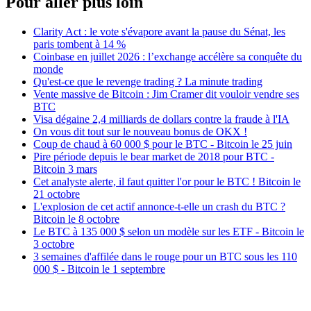
Pour aller plus loin
Clarity Act : le vote s'évapore avant la pause du Sénat, les
paris tombent à 14 %
Coinbase en juillet 2026 : l’exchange accélère sa conquête du
monde
Qu'est-ce que le revenge trading ? La minute trading
Vente massive de Bitcoin : Jim Cramer dit vouloir vendre ses
BTC
Visa dégaine 2,4 milliards de dollars contre la fraude à l'IA
On vous dit tout sur le nouveau bonus de OKX !
Coup de chaud à 60 000 $ pour le BTC - Bitcoin le 25 juin
Pire période depuis le bear market de 2018 pour BTC -
Bitcoin 3 mars
Cet analyste alerte, il faut quitter l'or pour le BTC ! Bitcoin le
21 octobre
L'explosion de cet actif annonce-t-elle un crash du BTC ?
Bitcoin le 8 octobre
Le BTC à 135 000 $ selon un modèle sur les ETF - Bitcoin le
3 octobre
3 semaines d'affilée dans le rouge pour un BTC sous les 110
000 $ - Bitcoin le 1 septembre