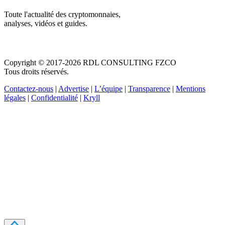
Toute l'actualité des cryptomonnaies,
analyses, vidéos et guides.
Copyright © 2017-2026 RDL CONSULTING FZCO
Tous droits réservés.
Contactez-nous
|
Advertise
|
L’équipe
|
Transparence
|
Mentions
légales
|
Confidentialité
|
Kryll
Recevez votre guide PDF complet de 39 pages
Comment débuter dans les cryptos en 2026
Recevoir
Oui, j'accepte de recevoir des emails selon votre
politique de confidentialité
.