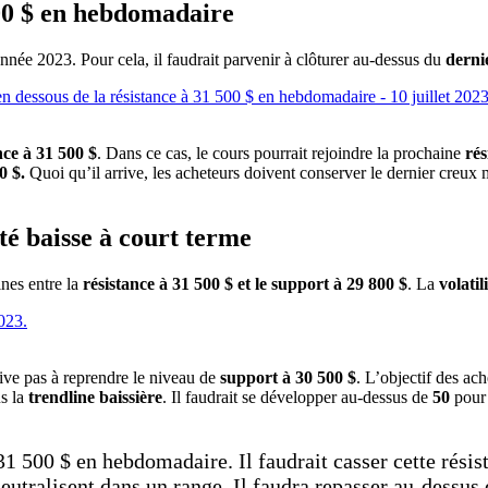
000 $ en hebdomadaire
nnée 2023. Pour cela, il faudrait parvenir à clôturer au-dessus du
derni
nce à 31 500 $
. Dans ce cas, le cours pourrait rejoindre la prochaine
rés
0 $.
Quoi qu’il arrive, les acheteurs doivent conserver le dernier creux
ité baisse à court terme
nes entre la
résistance à 31 500 $ et le support à 29 800 $
. La
volati
rrive pas à reprendre le niveau de
support à 30 500 $
. L’objectif des ac
us la
trendline baissière
. Il faudrait se développer au-dessus de
50
pour 
 31 500 $ en hebdomadaire. Il faudrait casser cette rési
eutralisent dans un range. Il faudra repasser au-dessus 