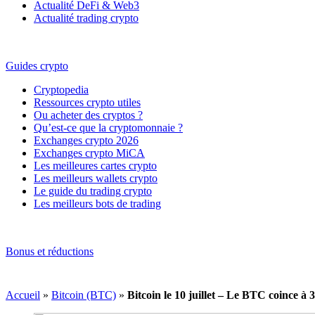
Actualité DeFi & Web3
Actualité trading crypto
Guides crypto
Cryptopedia
Ressources crypto utiles
Ou acheter des cryptos ?
Qu’est-ce que la cryptomonnaie ?
Exchanges crypto 2026
Exchanges crypto MiCA
Les meilleures cartes crypto
Les meilleurs wallets crypto
Le guide du trading crypto
Les meilleurs bots de trading
Bonus et réductions
Accueil
»
Bitcoin (BTC)
»
Bitcoin le 10 juillet – Le BTC coince à 