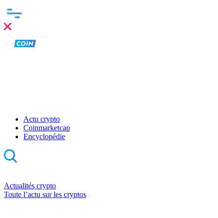
Actu crypto
Coinmarketcap
Encyclopédie
Actualités crypto
Toute l’actu sur les cryptos