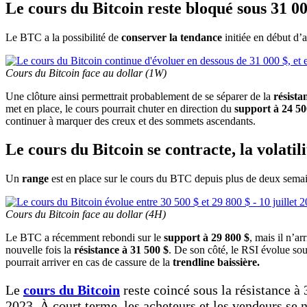
Le cours du Bitcoin reste bloqué sous 31 
Le BTC a la possibilité de
conserver la tendance
initiée en début d’a
Cours du Bitcoin face au dollar (1W)
Une clôture ainsi permettrait probablement de se séparer de la
résista
met en place, le cours pourrait chuter en direction du
support à 24 50
continuer à marquer des creux et des sommets ascendants.
Le cours du Bitcoin se contracte, la volatil
Un
range
est en place sur le cours du BTC depuis plus de deux semai
Cours du Bitcoin face au dollar (4H)
Le BTC a récemment rebondi sur le
support à 29 800 $
, mais il n’a
nouvelle fois la
résistance à 31 500 $
. De son côté, le RSI évolue so
pourrait arriver en cas de cassure de la
trendline baissière.
Le
cours du Bitcoin
reste coincé sous la résistance à
2023. À court terme, les acheteurs et les vendeurs se n