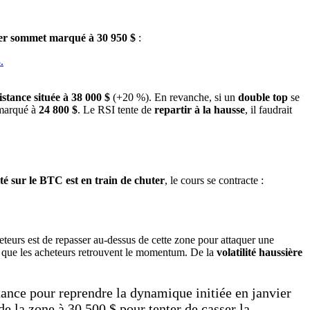
er sommet marqué à 30 950 $
:
istance située à 38 000 $
(+20 %). En revanche, si un
double top
se
 marqué à
24 800 $
. Le RSI tente de
repartir à la hausse
, il faudrait
lité sur le BTC est en train de chuter
, le cours se contracte :
heteurs est de repasser au-dessus de cette zone pour attaquer une
que les acheteurs retrouvent le momentum. De la
volatilité haussière
stance pour reprendre la dynamique initiée en janvier
de la zone à 30 500 $ pour tenter de casser la