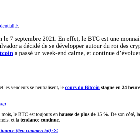
dentialité
.
n le 7 septembre 2021. En effet, le BTC est une monnaie
alvador a décidé de se développer autour du roi des cry
tcoin
a passé un week-end calme, et continue d’évoluer 
et les vendeurs se neutralisent, le
cours du Bitcoin
stagne en 24 heur
kup
n mois, le BTC est toujours en
hausse de plus de 15 %
. De son côté,
mois, et la
tendance continue
.
 Binance (lien commercial) <<