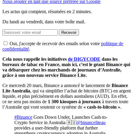
Nous ajouter en tant que source préférée sur Google
Les actus qui comptent, résumées
en 2 minutes.
Du lundi au vendredi, dans votre boîte mail.
Recevoir
Oui, j'accepte de recevoir des emails selon votre
politique de
confidentialité
.
Cela nous rappelle les initiatives
de DIGYCODE
dans les
bureaux de tabac en France, mais ici, c’est le géant Binance qui
va débarquer chez les marchands de journaux d’Australie,
grâce à son nouveau service Binance Lite.
Ce mercredi 20 mars, Binance a annoncé le lancement de
Binance
Lite Australia
, qui va simplifier l’achat de bitcoins (BTC) en argent
liquide, et plus précisément en dollars australiens (AUD). En effet,
ce ne sera pas moins de
1 300 kiosques à journaux
à travers toute
l’Australie qui vont soutenir ce système de
«
cash-to-bitcoin »
.
#Binance
Goes Down Under, Launches Cash-to-
Crypto Service in Australia 🇦🇺
@binanceliteau
provides a user-friendly platform that further
strengthens cryptocurrency adoption in Australia.