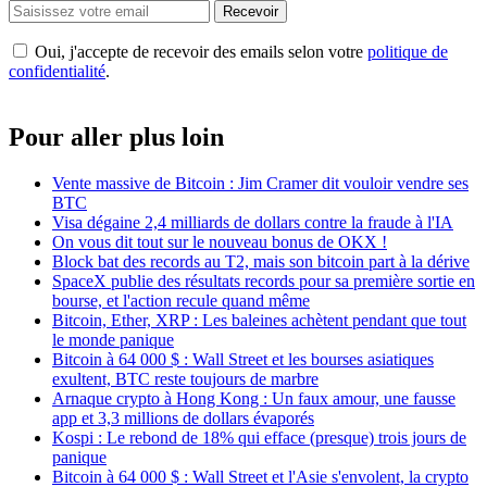
Recevoir
Oui, j'accepte de recevoir des emails selon votre
politique de
confidentialité
.
Pour aller plus loin
Vente massive de Bitcoin : Jim Cramer dit vouloir vendre ses
BTC
Visa dégaine 2,4 milliards de dollars contre la fraude à l'IA
On vous dit tout sur le nouveau bonus de OKX !
Block bat des records au T2, mais son bitcoin part à la dérive
SpaceX publie des résultats records pour sa première sortie en
bourse, et l'action recule quand même
Bitcoin, Ether, XRP : Les baleines achètent pendant que tout
le monde panique
Bitcoin à 64 000 $ : Wall Street et les bourses asiatiques
exultent, BTC reste toujours de marbre
Arnaque crypto à Hong Kong : Un faux amour, une fausse
app et 3,3 millions de dollars évaporés
Kospi : Le rebond de 18% qui efface (presque) trois jours de
panique
Bitcoin à 64 000 $ : Wall Street et l'Asie s'envolent, la crypto