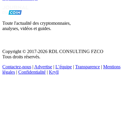
Toute l'actualité des cryptomonnaies,
analyses, vidéos et guides.
Copyright © 2017-2026 RDL CONSULTING FZCO
Tous droits réservés.
Contactez-nous
|
Advertise
|
L’équipe
|
Transparence
|
Mentions
légales
|
Confidentialité
|
Kryll
Recevez votre guide PDF complet de 39 pages
Comment débuter dans les cryptos en 2026
Recevoir
Oui, j'accepte de recevoir des emails selon votre
politique de confidentialité
.