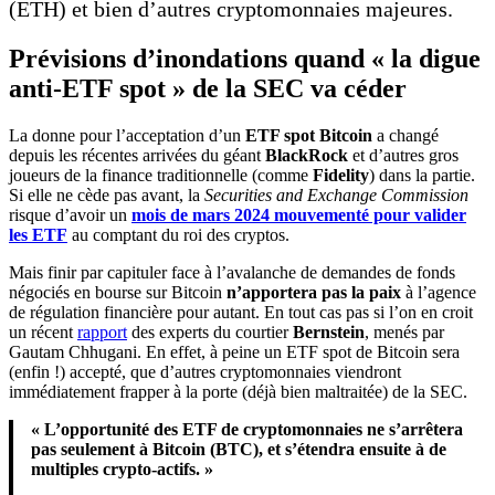
(ETH) et bien d’autres cryptomonnaies majeures.
Prévisions d’inondations quand « la digue
anti-ETF spot » de la SEC va céder
La donne pour l’acceptation d’un
ETF spot Bitcoin
a changé
depuis les récentes arrivées du géant
BlackRock
et d’autres gros
joueurs de la finance traditionnelle (comme
Fidelity
) dans la partie.
Si elle ne cède pas avant, la
Securities and Exchange Commission
risque d’avoir un
mois de mars 2024 mouvementé pour valider
les ETF
au comptant du roi des cryptos.
Mais finir par capituler face à l’avalanche de demandes de fonds
négociés en bourse sur Bitcoin
n’apportera pas la paix
à l’agence
de régulation financière pour autant. En tout cas pas si l’on en croit
un récent
rapport
des experts du courtier
Bernstein
, menés par
Gautam Chhugani. En effet, à peine un ETF spot de Bitcoin sera
(enfin !) accepté, que d’autres cryptomonnaies viendront
immédiatement frapper à la porte (déjà bien maltraitée) de la SEC.
« L’opportunité des ETF de cryptomonnaies ne s’arrêtera
pas seulement à Bitcoin (BTC), et s’étendra ensuite à de
multiples crypto-actifs. »