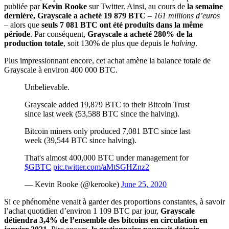
publiée par
Kevin Rooke
sur Twitter. Ainsi, au cours de
la semaine
dernière, Grayscale a acheté 19 879 BTC
–
161 millions d’euros
–
alors que
seuls 7 081 BTC ont été produits dans la même
période
. Par conséquent,
Grayscale a acheté 280% de la
production totale
, soit 130% de plus que depuis le
halving
.
Plus impressionnant encore, cet achat amène la balance totale de
Grayscale à environ 400 000 BTC.
Unbelievable.
Grayscale added 19,879 BTC to their Bitcoin Trust
since last week (53,588 BTC since the halving).
Bitcoin miners only produced 7,081 BTC since last
week (39,544 BTC since halving).
That's almost 400,000 BTC under management for
$GBTC
pic.twitter.com/aMtSGHZnz2
— Kevin Rooke (@kerooke)
June 25, 2020
Si ce phénomène venait à garder des proportions constantes, à savoir
l’achat quotidien d’environ 1 109 BTC par jour,
Grayscale
détiendra 3,4% de l’ensemble des bitcoins en circulation en