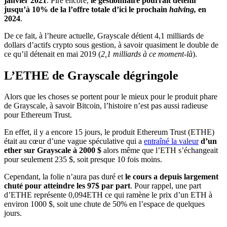
janvier 2021
. Pire encore,
le gestionnaire pourrait détenir
jusqu’à 10% de la l’offre totale d’ici le prochain
halving,
en
2024
.
De ce fait, à l’heure actuelle, Grayscale détient 4,1 milliards de
dollars d’actifs crypto sous gestion, à savoir quasiment le double de
ce qu’il détenait en mai 2019 (
2,1 milliards à ce moment-là
).
L’ETHE de Grayscale dégringole
Alors que les choses se portent pour le mieux pour le produit phare
de Grayscale, à savoir Bitcoin, l’histoire n’est pas aussi radieuse
pour Ethereum Trust.
En effet, il y a encore 15 jours, le produit Ethereum Trust (ETHE)
était au cœur d’une vague spéculative qui a
entraîné la valeur
d’un
ether sur Grayscale à 2000 $
alors même que l’ETH s’échangeait
pour seulement 235 $, soit presque 10 fois moins.
Cependant, la folie n’aura pas duré et
le cours a depuis largement
chuté pour atteindre les 97$ par part
. Pour rappel, une part
d’ETHE représente 0,094ETH ce qui ramène le prix d’un ETH à
environ 1000 $, soit une chute de 50% en l’espace de quelques
jours.