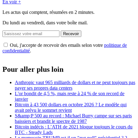
En voir +
Les actus qui comptent, résumées
en 2 minutes.
Du lundi au vendredi, dans votre boîte mail.
Recevoir
Oui, j'accepte de recevoir des emails selon votre
politique de
confidentialité
.
Pour aller plus loin
Anthropic vaut 965 milliards de dollars et ne peut toujours pas
payer ses propres data centers
L'or bondit de 4,5 %, mais reste à 24 % de son record de
janvier
Bitcoin à 43 500 dollars en octobre 2026 ? Le modèle qui
avait prévu le sommet revient
S&amp;P 500 au record : Michael Burry campe sur ses paris
baissiers et brandit le spectre de 1987
Bitcoin indécis : L’ATH de 2021 bloque toujours le cours du
BTC - Steady Lads
Le memecoin TRUMP est-il un "rug pull" présidentiel ? 2