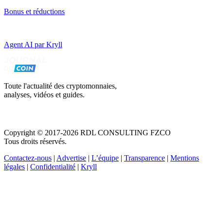
Bonus et réductions
Agent AI par Kryll
Toute l'actualité des cryptomonnaies,
analyses, vidéos et guides.
Copyright © 2017-2026 RDL CONSULTING FZCO
Tous droits réservés.
Contactez-nous
|
Advertise
|
L’équipe
|
Transparence
|
Mentions
légales
|
Confidentialité
|
Kryll
Recevez votre guide PDF complet de 39 pages
Comment débuter dans les cryptos en 2026