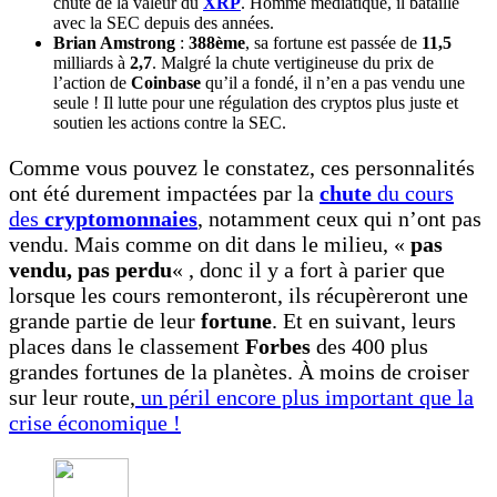
chute de la valeur du
XRP
. Homme médiatique, il bataille
avec la SEC depuis des années.
Brian Amstrong
:
388ème
, sa fortune est passée de
11,5
milliards à
2,7
. Malgré la chute vertigineuse du prix de
l’action de
Coinbase
qu’il a fondé, il n’en a pas vendu une
seule ! Il lutte pour une régulation des cryptos plus juste et
soutien les actions contre la SEC.
Comme vous pouvez le constatez, ces personnalités
ont été durement impactées par la
chute
du cours
des
cryptomonnaies
, notamment ceux qui n’ont pas
vendu. Mais comme on dit dans le milieu, «
pas
vendu, pas perdu
« , donc il y a fort à parier que
lorsque les cours remonteront, ils récupèreront une
grande partie de leur
fortune
. Et en suivant, leurs
places dans le classement
Forbes
des 400 plus
grandes fortunes de la planètes. À moins de croiser
sur leur route,
un péril encore plus important que la
crise économique !