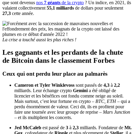
que sont devenus
nos
7 géants
de la crypto
? Un indice, en 2021, ils
valaient collectivement
55,1 milliards
de dollars pour seulement
27,3
cette année.
La crise a touché aussi les plus riches !
Les gagnants et les perdants de la chute
de Bitcoin dans le classement Forbes
Ceux qui ont perdu leur place au palmarès
Cameron et Tyler Winklevoss
sont passés de
4,3
à
2,2
milliards. Leur échange crypto
Gemini
a été obligé de
licencier et les bénéfices ont fondu comme neige au soleil.
Mais surtout, c’est leur fortune en crypto –
BTC, ETH
– qui a
perdu énormément de valeur. Ceci dit, ils en profitent pour
faire une tournée avec leur groupe de reprise –
Mars Junction
– et ils multiplient les concerts.
Jed McCaleb
est passé de
3
à
2,3
milliards. Fondateur de
Mt.
Gox
, cofondateur de
Ripple
et plus récemment de
Stellar
, il a