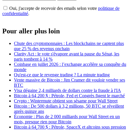
Oui, j'accepte de recevoir des emails selon votre
politique de
confidentialité
.
Pour aller plus loin
Chute des cryptomonnaies : Les blockchains ne captent plus
que 25 % des revenus onchain
Clarity Act : le vote s'évapore avant la pause du Sénat, les
paris tombent à 14 %
Coinbase en juillet 2026 : l’exchange accélère sa conquête du
monde
Qu'est-ce que le revenge trading ? La minute trading
Vente massive de Bitcoin : Jim Cramer dit vouloir vendre ses
BTC
Visa dégaine 2,4 milliards de dollars contre la fraude à l'IA
Bitcoin à 64 200 $ : Pétrole, Fed et Congrès figent le marché
Crypto : Wintermute obtient son sésame pour Wall Street
Bitcoin : De 500 dollars à 3,2 millions, 50 BTC se réveillent
après quinze ans
Économie : Plus de 2 000 milliards pour Wall Street en un
mois, presque rien pour Bitcoin
Bitcoin à 64 700 $ : Pétrole, SpaceX et altcoins sous pression