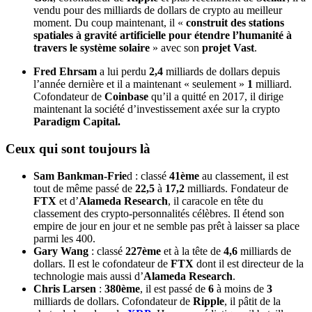
vendu pour des milliards de dollars de crypto au meilleur
moment. Du coup maintenant, il «
construit des stations
spatiales à gravité artificielle pour étendre l’humanité à
travers le système solaire
» avec son
projet Vast
.
Fred Ehrsam
a lui perdu
2,4
milliards de dollars depuis
l’année dernière et il a maintenant « seulement »
1
milliard.
Cofondateur de
Coinbase
qu’il a quitté en 2017, il dirige
maintenant la société d’investissement axée sur la crypto
Paradigm Capital.
Ceux qui sont toujours là
Sam Bankman-Frie
d : classé
41ème
au classement, il est
tout de même passé de
22,5
à
17,2
milliards. Fondateur de
FTX
et d’
Alameda Research
, il caracole en tête du
classement des crypto-personnalités célèbres. Il étend son
empire de jour en jour et ne semble pas prêt à laisser sa place
parmi les 400.
Gary Wang
: classé
227ème
et à la tête de
4,6
milliards de
dollars. Il est le cofondateur de
FTX
dont il est directeur de la
technologie mais aussi d’
Alameda Research
.
Chris Larsen
:
380ème
, il est passé de
6
à moins de
3
milliards de dollars. Cofondateur de
Ripple
, il pâtit de la