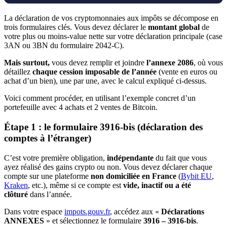
moins-value globale de l’année.
La déclaration de vos cryptomonnaies aux impôts se décompose en
Une fois la 2086 remplie, reportez le résultat final ici :
trois formulaires clés. Vous devez déclarer le
montant global
de
Case
3AN
(si Gain) ou
3BN
(si Perte).
votre plus ou moins-value nette sur votre déclaration principale (case
3AN ou 3BN du formulaire 2042-C).
Mais surtout,
vous devez remplir et joindre
l’annexe 2086
, où vous
détaillez
chaque cession imposable de l’année
(vente en euros ou
achat d’un bien), une par une, avec le calcul expliqué ci-dessus.
Voici comment procéder, en utilisant l’exemple concret d’un
portefeuille avec 4 achats et 2 ventes de Bitcoin.
Étape 1 : le formulaire 3916-bis (déclaration des
comptes à l’étranger)
C’est votre première obligation,
indépendante
du fait que vous
ayez réalisé des gains crypto ou non. Vous devez déclarer chaque
compte sur une plateforme
non domiciliée en France
(
Bybit EU
,
Kraken
, etc.), même si ce compte est
vide, inactif ou a été
clôturé
dans l’année.
Dans votre espace
impots.gouv.fr
, accédez aux «
Déclarations
ANNEXES
» et sélectionnez le formulaire
3916 – 3916-bis
.