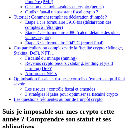
Pondéré (PMP)
Gestion des moins-values en crypto (pertes)
Outils : faut-il un assistant fiscal crypto ?
Tutoriel : Comment remplir sa déclaration d’impôt ?
Étape 1 : le formulaire 3916-bis (déclaration des
comptes à l’étranger)
Étape 2 : le formulaire 2086 (calcul détaillé des plus-
values crypto)
Étape 3 : le formulaire 2042 C (report final)
Cas particuliers ou complexes de la fiscalité crypto : Minage,
Staking, DeFi, NFT…
Fiscalité du minage (mining)
Revenus crypto passifs : staking, lending et yield
farming (DeFi)
Airdrops et NFTs
Optimisation fiscale et risques : conseils d’expert, ce qu’il faut
savoir
Les risques : contrôle fiscal et amendes
3 stratégies légales pour optimiser sa fiscalité crypto
Les questions fréquentes autour de l’impôt crypto
Suis-je imposable sur mes crypto cette
année ? Comprendre son statut et ses
obligations