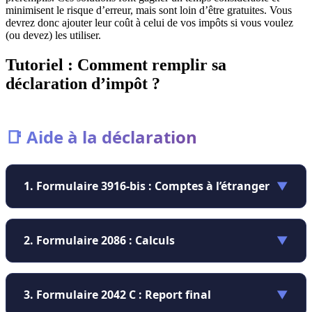
minimisent le risque d’erreur, mais sont loin d’être gratuites. Vous
devrez donc ajouter leur coût à celui de vos impôts si vous voulez
(ou devez) les utiliser.
Tutoriel : Comment remplir sa
déclaration d’impôt ?
📑 Aide à la déclaration
1. Formulaire 3916-bis : Comptes à l’étranger
▼
Pour tous les comptes hors France (Binance,
2. Formulaire 2086 : Calculs
▼
Coinbase, Kraken…), même vides. Cochez « Comptes
d’actifs numériques » au début de votre déclaration.
C’est l’annexe où vous listez chaque cession. Le
3. Formulaire 2042 C : Report final
▼
formulaire calcule automatiquement la plus ou