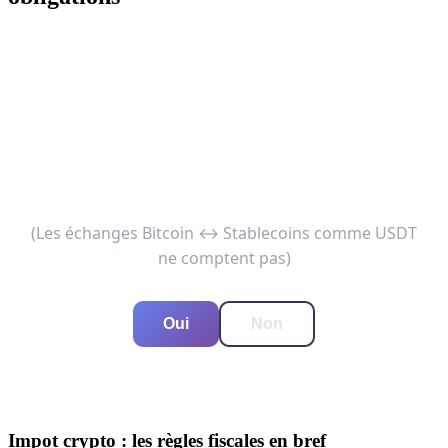
1. Avez-vous converti des cryptos en
Euros (ou autre devise) OU acheté un
bien/service en crypto en 2024 ?
(Les échanges Bitcoin ↔ Stablecoins comme USDT
ne comptent pas)
Oui
Non
Impot crypto : les règles fiscales en bref