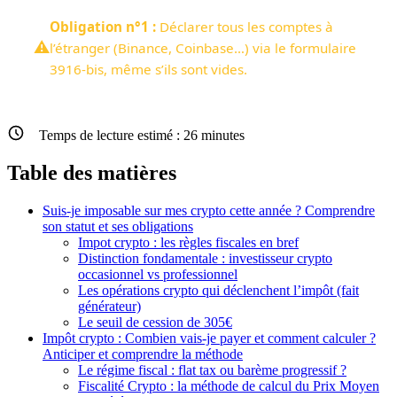
Obligation n°1 :
Déclarer tous les comptes à
⚠️
l’étranger (Binance, Coinbase…) via le formulaire
3916-bis, même s’ils sont vides.
Temps de lecture estimé :
26
minutes
Table des matières
Suis-je imposable sur mes crypto cette année ? Comprendre
son statut et ses obligations
Impot crypto : les règles fiscales en bref
Distinction fondamentale : investisseur crypto
occasionnel vs professionnel
Les opérations crypto qui déclenchent l’impôt (fait
générateur)
Le seuil de cession de 305€
Impôt crypto : Combien vais-je payer et comment calculer ?
Anticiper et comprendre la méthode
Le régime fiscal : flat tax ou barème progressif ?
Fiscalité Crypto : la méthode de calcul du Prix Moyen