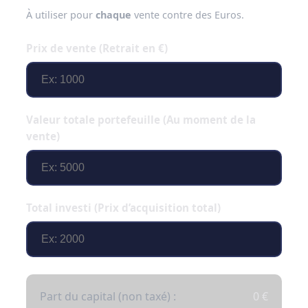
À utiliser pour
chaque
vente contre des Euros.
Prix de vente (Retrait en €)
Valeur totale portefeuille (Au moment de la
vente)
Total investi (Prix d’acquisition total)
Part du capital (non taxé) :
0 €