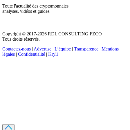
Toute l'actualité des cryptomonnaies,
analyses, vidéos et guides.
Copyright © 2017-2026 RDL CONSULTING FZCO
Tous droits réservés.
Contactez-nous
|
Advertise
|
L’équipe
|
Transparence
|
Mentions
légales
|
Confidentialité
|
Kryll
Recevez votre guide PDF complet de 39 pages
Comment débuter dans les cryptos en 2026
Recevoir
Oui, j'accepte de recevoir des emails selon votre
politique de confidentialité
.