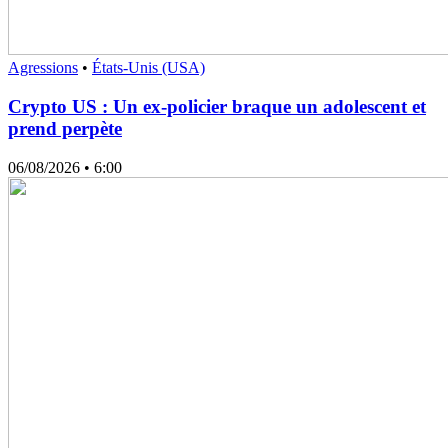
Agressions
•
États-Unis (USA)
Crypto US : Un ex-policier braque un adolescent et
prend perpète
06/08/2026
• 6:00