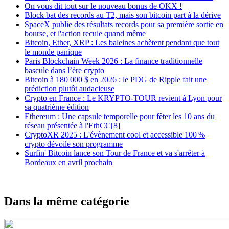
On vous dit tout sur le nouveau bonus de OKX !
Block bat des records au T2, mais son bitcoin part à la dérive
SpaceX publie des résultats records pour sa première sortie en
bourse, et l'action recule quand même
Bitcoin, Ether, XRP : Les baleines achètent pendant que tout
le monde panique
Paris Blockchain Week 2026 : La finance traditionnelle
bascule dans l’ère crypto
Bitcoin à 180 000 $ en 2026 : le PDG de Ripple fait une
prédiction plutôt audacieuse
Crypto en France : Le KRYPTO-TOUR revient à Lyon pour
sa quatrième édition
Ethereum : Une capsule temporelle pour fêter les 10 ans du
réseau présentée à l'EthCC[8]
CryptoXR 2025 : L'évènement cool et accessible 100 %
crypto dévoile son programme
Surfin' Bitcoin lance son Tour de France et va s'arrêter à
Bordeaux en avril prochain
Dans la même catégorie