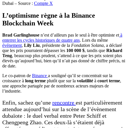
Dubaï – Source :
Compte X
L’optimisme règne à la Binance
Blockchain Week
Brad Garlinghouse
n’est d’ailleurs pas le seul à être optimiste et
à
enterrer les cycles historiques de quatre ans
. Lors du même
événement
,
Lily Liu
, présidente de la
Fondation Solana
, a déclaré
que les prix pourraient dépasser les
100 000 $
, tandis que
Richard
Teng
, beaucoup plus prudent, s’attend à ce que les prix soient plus
élevés qu’aujourd’hui, bien qu’il n’ait pas donné de chiffre précis, ni
de date.
Le co-patron de
Binance
a souligné qu’il se concentrait sur la
croissance à
long terme
plutôt que sur la
volatilité
à
court terme
,
une approche partagée par de nombreux acteurs majeurs de
l’industrie.
Enfin, sachez qu’une
rencontre
est particulièrement
attendue aujourd’hui sur la scène de l’évènement
dubaïote : le duel verbal entre Peter Schiff et
Chengpeng Zhao. Ces deux-là s’étaient déjà