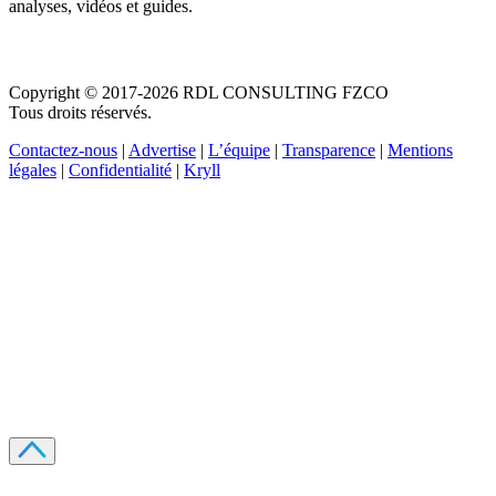
analyses, vidéos et guides.
Copyright © 2017-2026 RDL CONSULTING FZCO
Tous droits réservés.
Contactez-nous
|
Advertise
|
L’équipe
|
Transparence
|
Mentions
légales
|
Confidentialité
|
Kryll
Recevez votre guide PDF complet de 39 pages
Comment débuter dans les cryptos en 2026
Recevoir
Oui, j'accepte de recevoir des emails selon votre
politique de confidentialité
.