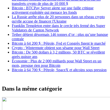
transferts crypto de plus de 10 000 $
Bitcoin : BTCPay Server alerte sur une faille critique
activement exploitée qui menace les fonds
La Russie arrête plus de 20 personnes dans un réseau crypto
qu'elle accuse de financer l'Ukraine
Franklin Templeton entre dans le cercle très fermé des Super
Validators de Canton Network
Tether détient désormais 146 tonnes d’or : plus qu’une banque
centrale
Bitcoin à 64 200 $ : Pétrole, Fed et Congrès figent le marché
Crypto : Wintermute obtient son sésame pour Wall Street
Bitcoin : De 500 dollars à 3,2 millions, 50 BTC se réveillent
après quinze ans
Économie : Plus de 2 000 milliards pour Wall Street en un
mois, presque rien pour Bitcoin
Bitcoin à 64 700 $ : Pétrole, SpaceX et altcoins sous pression
Dans la même catégorie