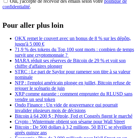
Oui, j'accepte de recevoir des emails selon votre
politique de
confidentialité
.
Pour aller plus loin
OKX remet le couvert avec un bonus de 8 % sur les dépôts,
jusqu'à 5 000 €
71,9 % des tokens du Top 100 sont morts : combien de temps
survit une cryptomonnaie ?
MARA réduit ses réserves de Bitcoin de 29 % et voit son
chiffre d'affaires plonger
STRC : Le pari de Saylor pour ramener son titre à sa valeur
nominale
NFP : l'emploi américain plonge en juillet, Bitcoin refuse de
rejouer le scénario de juin
XRP comme garantie : comment emprunter du RLUSD sans
vendre un seul token
Ondo Finance : Un vide de gouvernance qui pourrait
invalider plusieurs mois de décisions
Bitcoin à 64 200 $ : Pétrole, Fed et Congrès figent le marché
Crypto : Wintermute obtient son sésame pour Wall Street
Bitcoin : De 500 dollars à 3,2 millions, 50 BTC se réveillent
après quinze ans