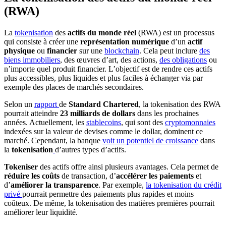
(RWA)
La
tokenisation
des
actifs du monde réel
(RWA) est un processus
qui consiste à créer une
représentation numérique
d’un
actif
physique
ou
financier
sur une
blockchain
. Cela peut inclure
des
biens immobiliers
, des œuvres d’art, des actions,
des obligations
ou
n’importe quel produit financier. L’objectif est de rendre ces actifs
plus accessibles, plus liquides et plus faciles à échanger via par
exemple des places de marchés secondaires.
Selon un
rapport
de
Standard Chartered
, la tokenisation des RWA
pourrait atteindre
23 milliards de dollars
dans les prochaines
années. Actuellement, les
stablecoins
, qui sont des
cryptomonnaies
indexées sur la valeur de devises comme le dollar, dominent ce
marché. Cependant, la banque
voit un potentiel de croissance
dans
la
tokenisation
d’autres types d’actifs.
Tokeniser
des actifs offre ainsi plusieurs avantages. Cela permet de
réduire les coûts
de transaction, d’
accélérer les paiements
et
d’
améliorer la transparence
. Par exemple,
la tokenisation du crédit
privé
pourrait permettre des paiements plus rapides et moins
coûteux. De même, la tokenisation des matières premières pourrait
améliorer leur liquidité.