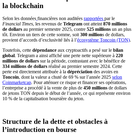
la blockchain
Selon les données
financières non auditées
rapportées
par le
Financial Times
, les revenus de
Telegram
ont atteint
870 millions
de dollars
au premier semestre 2025, contre
525 millions
un an plus
tôt. Environ un tiers de cette somme, soit
300 million
s de dollars,
provient d’accords d’exclusivité liés à l’
écosystème Toncoin (TON)
.
Toutefois, cette
dépendance
aux cryptoactifs a pesé sur le
bilan
global
. Telegram a ainsi affiché une perte nette supérieure à
220
millions de dollars
sur la période, contrastant avec le bénéfice de
334 millions de dollars
réalisé au premier semestre 2024. Cette
perte est directement attribuée à la
dépréciation
des avoirs en
Toncoin
, dont la valeur a chuté de 69 % sur l’année 2025
selon
Coinmarketcap
. Pour atténuer ce risque et financer ses opérations,
l’entreprise a procédé à la vente de plus de
450 millions
de dollars
de jetons TON depuis le début de l’année, ce qui représente environ
10 % de la capitalisation boursière du jeton.
Structure de la dette et obstacles à
l’introduction en bourse