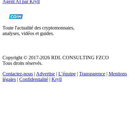
Agent AI par Kryll
Toute l'actualité des cryptomonnaies,
analyses, vidéos et guides.
Copyright © 2017-2026 RDL CONSULTING FZCO
Tous droits réservés.
Contactez-nous
|
Advertise
|
L’équipe
|
Transparence
|
Mentions
légales
|
Confidentialité
|
Kryll
Recevez votre guide PDF complet de 39 pages
Comment débuter dans les cryptos en 2026
Recevoir
Oui, j'accepte de recevoir des emails selon votre
politique de confidentialité
.