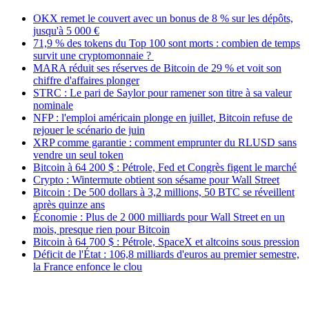
OKX remet le couvert avec un bonus de 8 % sur les dépôts,
jusqu'à 5 000 €
71,9 % des tokens du Top 100 sont morts : combien de temps
survit une cryptomonnaie ?
MARA réduit ses réserves de Bitcoin de 29 % et voit son
chiffre d'affaires plonger
STRC : Le pari de Saylor pour ramener son titre à sa valeur
nominale
NFP : l'emploi américain plonge en juillet, Bitcoin refuse de
rejouer le scénario de juin
XRP comme garantie : comment emprunter du RLUSD sans
vendre un seul token
Bitcoin à 64 200 $ : Pétrole, Fed et Congrès figent le marché
Crypto : Wintermute obtient son sésame pour Wall Street
Bitcoin : De 500 dollars à 3,2 millions, 50 BTC se réveillent
après quinze ans
Économie : Plus de 2 000 milliards pour Wall Street en un
mois, presque rien pour Bitcoin
Bitcoin à 64 700 $ : Pétrole, SpaceX et altcoins sous pression
Déficit de l'État : 106,8 milliards d'euros au premier semestre,
la France enfonce le clou