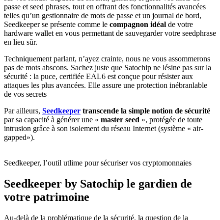
passe et seed phrases, tout en offrant des fonctionnalités avancées
telles qu’un gestionnaire de mots de passe et un journal de bord,
Seedkeeper se présente comme le
compagnon idéal
de votre
hardware wallet en vous permettant de sauvegarder votre seedphrase
en lieu sûr.
Techniquement parlant, n’ayez crainte, nous ne vous assommerons
pas de mots abscons. Sachez juste que Satochip ne lésine pas sur la
sécurité : la puce, certifiée EAL6 est conçue pour résister aux
attaques les plus avancées. Elle assure une protection inébranlable
de vos secrets
Par ailleurs,
Seedkeeper
transcende la simple notion de sécurité
par sa capacité à générer une «
master seed
», protégée de toute
intrusion grâce à son isolement du réseau Internet (système « air-
gapped»).
Seedkeeper, l’outil utlime pour sécuriser vos cryptomonnaies
Seedkeeper by Satochip le gardien de
votre patrimoine
Au-delà de la problématique de la sécurité, la question de la