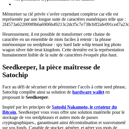
Mémoriser sa clé privée s’avère cependant complexe car elle est
représentée par une longue suite de caractères numériques telle que :
2f4573a622009f0b6a6906b49213c2dcf5c7e738cbff2afe091ced7a23
Heureusement, il est possible de transformer cette chaine de
caractère en un ensemble de mots faciles à retenir : la phrase
mnémonique ou seedphrase : spy hard fade whip tenant leg photo
wagon silver tide treat kingdom. Cette dernière est la représentation
humainement lisible de la suite de caractères évoquée plus haut.
Seedkeeper, la pièce maîtresse de
Satochip
Face au défi de sécuriser et de pérenniser l’accès à cette seed phrase,
Satochip complète ainsi sa solution de
hardware wallet
en
proposant le
Seedkeeper
.
Inspiré par les principes de
Satoshi Nakamoto, le créateur du
Bitcoin
, Seedkeeper vous vous offre une solution matérielle pour le
stockage de vos seedphrases et autres mots de passes
cryptographiques., garantissant ainsi décentralisation et souveraineté
sur vos fonds. Capable de stocker, générer, et gérer vos mots de