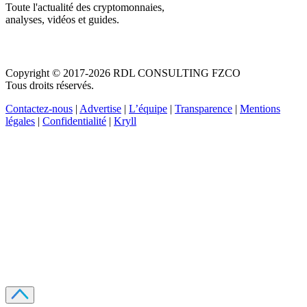
Toute l'actualité des cryptomonnaies,
analyses, vidéos et guides.
Copyright © 2017-2026 RDL CONSULTING FZCO
Tous droits réservés.
Contactez-nous
|
Advertise
|
L’équipe
|
Transparence
|
Mentions
légales
|
Confidentialité
|
Kryll
Recevez votre guide PDF complet de 39 pages
Comment débuter dans les cryptos en 2026
Recevoir
Oui, j'accepte de recevoir des emails selon votre
politique de confidentialité
.