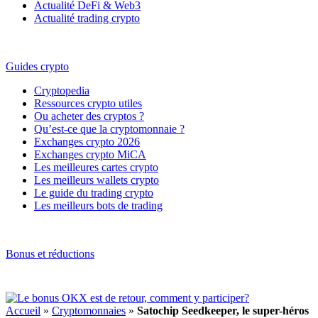
Actualité DeFi & Web3
Actualité trading crypto
Guides crypto
Cryptopedia
Ressources crypto utiles
Ou acheter des cryptos ?
Qu’est-ce que la cryptomonnaie ?
Exchanges crypto 2026
Exchanges crypto MiCA
Les meilleures cartes crypto
Les meilleurs wallets crypto
Le guide du trading crypto
Les meilleurs bots de trading
Bonus et réductions
Accueil
»
Cryptomonnaies
»
Satochip Seedkeeper, le super-héros