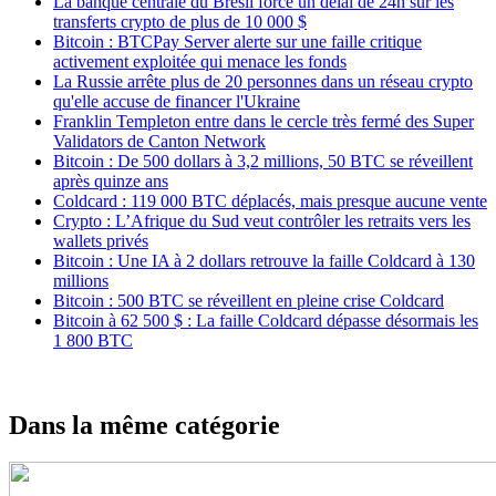
La banque centrale du Brésil force un délai de 24h sur les
transferts crypto de plus de 10 000 $
Bitcoin : BTCPay Server alerte sur une faille critique
activement exploitée qui menace les fonds
La Russie arrête plus de 20 personnes dans un réseau crypto
qu'elle accuse de financer l'Ukraine
Franklin Templeton entre dans le cercle très fermé des Super
Validators de Canton Network
Bitcoin : De 500 dollars à 3,2 millions, 50 BTC se réveillent
après quinze ans
Coldcard : 119 000 BTC déplacés, mais presque aucune vente
Crypto : L’Afrique du Sud veut contrôler les retraits vers les
wallets privés
Bitcoin : Une IA à 2 dollars retrouve la faille Coldcard à 130
millions
Bitcoin : 500 BTC se réveillent en pleine crise Coldcard
Bitcoin à 62 500 $ : La faille Coldcard dépasse désormais les
1 800 BTC
Dans la même catégorie