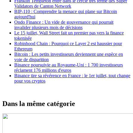
Franklin Templeton entre dans le cercle très fermé des Super
Validators de Canton Network
BIP-110 : Comprendre la menace qui plane sur Bitcoin
aujourd'hui
Ondo Finance : Un vide de gouvernance qui pourrait
invalider plusieurs mois de décisions
Le 15 juillet, Wall Street fait un premier pas vers la finance
tokenisée
Robinhood Chain : Pourquoi ce Layer 2 est haussier pour
Ethereum
Bitcoin : Les petits investisseurs deviennent une espèce en
voie de disparition
Binance poursuivie au Royaume-Uni : 1 700 investisseurs
réclament 176 millions d'euros
Binance tire sa révérence en France : le 1er juillet, tout change
pour vos cryptos
Dans la même catégorie