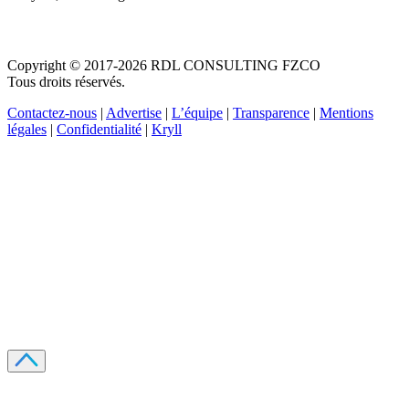
Copyright © 2017-2026 RDL CONSULTING FZCO
Tous droits réservés.
Contactez-nous
|
Advertise
|
L’équipe
|
Transparence
|
Mentions
légales
|
Confidentialité
|
Kryll
Recevez votre guide PDF complet de 39 pages
Comment débuter dans les cryptos en 2026
Recevoir
Oui, j'accepte de recevoir des emails selon votre
politique de confidentialité
.