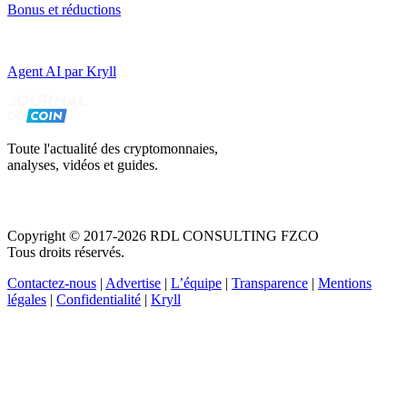
Bonus et réductions
Agent AI par Kryll
Toute l'actualité des cryptomonnaies,
analyses, vidéos et guides.
Copyright © 2017-2026 RDL CONSULTING FZCO
Tous droits réservés.
Contactez-nous
|
Advertise
|
L’équipe
|
Transparence
|
Mentions
légales
|
Confidentialité
|
Kryll
Recevez votre guide PDF complet de 39 pages
Comment débuter dans les cryptos en 2026