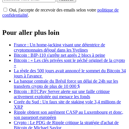
Oui, j'accepte de recevoir des emails selon votre
politique de
confidentialité
.
Pour aller plus loin
France : Un home-jacking visant une détentrice de
cryptomonnaies déjoué dans les Yvelines
Bitcoin : BIP-110 s'arrête net après 2 blocs à peine
Bitcoin : « Les clés privées sont le péché originel de la crypto
»
La règle des 500 jours avait annoncé le sommet du Bitcoin 34
jours à l'avance
La banque centrale du Brésil force un délai de 24h sur les
transferts crypto de plus de 10 000 $
Bitcoin : BTCPay Server alerte sur une faille critique
activement exploitée qui menace les fonds
Corée du Sud : Un faux site de staking vole 3,4 millions de
XRP
Ripple obtient son agrément CASP au Luxembourg et donc,
son passeport européen
Crypto : Le PDG de Ripple critique la stratégie d'achat de
Bitcoin de Michael Saylor