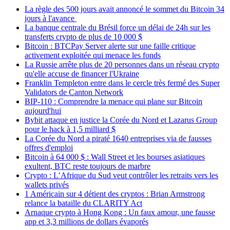
La règle des 500 jours avait annoncé le sommet du Bitcoin 34
jours à l'avance
La banque centrale du Brésil force un délai de 24h sur les
transferts crypto de plus de 10 000 $
Bitcoin : BTCPay Server alerte sur une faille critique
activement exploitée qui menace les fonds
La Russie arrête plus de 20 personnes dans un réseau crypto
qu'elle accuse de financer l'Ukraine
Franklin Templeton entre dans le cercle très fermé des Super
Validators de Canton Network
BIP-110 : Comprendre la menace qui plane sur Bitcoin
aujourd'hui
Bybit attaque en justice la Corée du Nord et Lazarus Group
pour le hack à 1,5 milliard $
La Corée du Nord a piraté 1640 entreprises via de fausses
offres d'emploi
Bitcoin à 64 000 $ : Wall Street et les bourses asiatiques
exultent, BTC reste toujours de marbre
Crypto : L’Afrique du Sud veut contrôler les retraits vers les
wallets privés
1 Américain sur 4 détient des cryptos : Brian Armstrong
relance la bataille du CLARITY Act
Arnaque crypto à Hong Kong : Un faux amour, une fausse
app et 3,3 millions de dollars évaporés