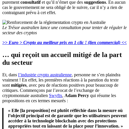
purement
consultatif
et qu’il n’émet que des
suggestions
. En aucun
cas le gouvernement ne sera obligé de le suivre, car il n’y a rien de
contraignant prévu à cet effet.
Le Trésor australien lance une consultation pour tenter de réguler le
secteur des cryptos
>> Euro > Crypto au meilleur prix en 1 clic ! (lien commercial) <<
… qui reçoit un accueil mitigé de la part
du secteur
Et, dans
l’industrie crypto australienne
, personne ne s’en plaindra
vraiment ! En effet, les premières réactions à la parution du texte
sont
mitigées
, avec peu de réactions positives pour beaucoup de
critiques. Commençons par l’avocat de l’exchange de
cryptomonnaie australien
Swyftx
,
Adam Percy
qui résume les
propositions en ces termes mesurés :
« Elle [la proposition] est plutôt réfléchie dans la mesure où
l’objectif principal est de garantir que les utilisateurs peuvent
accéder à la technologie blockchain avec des protections
appropriées tout en laissant de la place pour l’innovation. »