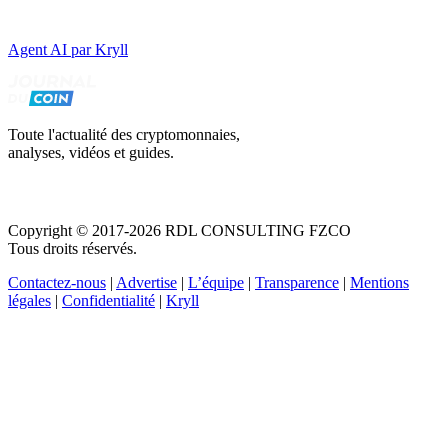
Agent AI par Kryll
Toute l'actualité des cryptomonnaies,
analyses, vidéos et guides.
Copyright © 2017-2026 RDL CONSULTING FZCO
Tous droits réservés.
Contactez-nous
|
Advertise
|
L’équipe
|
Transparence
|
Mentions
légales
|
Confidentialité
|
Kryll
Recevez votre guide PDF complet de 39 pages
Comment débuter dans les cryptos en 2026
Recevoir