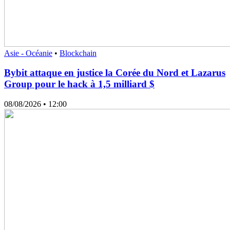
Asie - Océanie
•
Blockchain
Bybit attaque en justice la Corée du Nord et Lazarus
Group pour le hack à 1,5 milliard $
08/08/2026
• 12:00