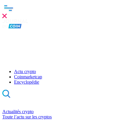
Actu crypto
Coinmarketcap
Encyclopédie
Actualités crypto
Toute l’actu sur les cryptos