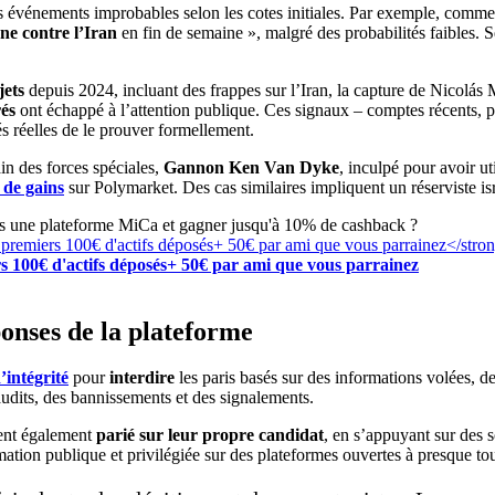
 événements improbables selon les cotes initiales. Par exemple, comme
nne contre l’Iran
en fin de semaine », malgré des probabilités faibles. 
jets
depuis 2024, incluant des frappes sur l’Iran, la capture de Nicolás
rés
ont échappé à l’attention publique. Ces signaux – comptes récents, pa
tés réelles de le prouver formellement.
in des forces spéciales,
Gannon Ken Van Dyke
, inculpé pour avoir ut
 de gains
sur Polymarket. Des cas similaires impliquent un réserviste isr
rs une plateforme MiCa et gagner jusqu'à 10% de cashback ?
s 100€ d'actifs déposés+ 50€ par ami que vous parrainez
ponses de la plateforme
’intégrité
pour
interdire
les paris basés sur des informations volées, 
udits, des bannissements et des signalements.
ent également
parié sur leur propre candidat
, en s’appuyant sur des 
ation publique et privilégiée sur des plateformes ouvertes à presque tou