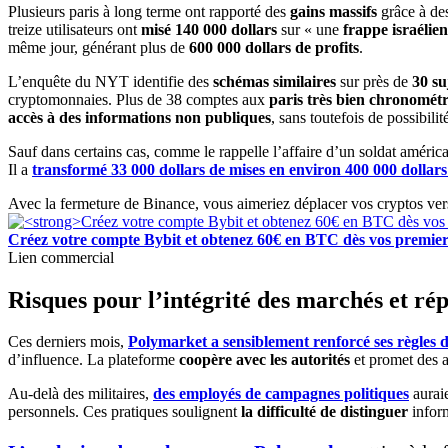
Plusieurs paris à long terme ont rapporté des
gains massifs
grâce à des
treize utilisateurs ont
misé 140 000 dollars
sur « une
frappe israélie
même jour, générant plus de
600 000 dollars de profits
.
L’enquête du NYT identifie des
schémas similaires
sur près de
30 su
cryptomonnaies. Plus de 38 comptes aux
paris très bien chronomét
accès à des informations non publiques
, sans toutefois de possibili
Sauf dans certains cas, comme le rappelle l’affaire d’un soldat américa
Il a
transformé 33 000 dollars de mises en environ 400 000 dollars
Avec la fermeture de Binance, vous aimeriez déplacer vos cryptos ve
Créez votre compte Bybit et obtenez 60€ en BTC dès vos premier
Lien commercial
Risques pour l’intégrité des marchés et ré
Ces derniers mois,
Polymarket a sensiblement renforcé ses règles d
d’influence. La plateforme
coopère avec les autorités
et promet des a
Au-delà des militaires,
des employés de campagnes politiques
aurai
personnels. Ces pratiques soulignent
la difficulté de distinguer
inform