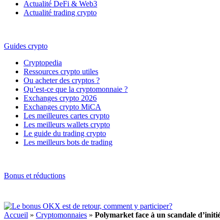
Actualité DeFi & Web3
Actualité trading crypto
Guides crypto
Cryptopedia
Ressources crypto utiles
Ou acheter des cryptos ?
Qu’est-ce que la cryptomonnaie ?
Exchanges crypto 2026
Exchanges crypto MiCA
Les meilleures cartes crypto
Les meilleurs wallets crypto
Le guide du trading crypto
Les meilleurs bots de trading
Bonus et réductions
Accueil
»
Cryptomonnaies
»
Polymarket face à un scandale d’initié