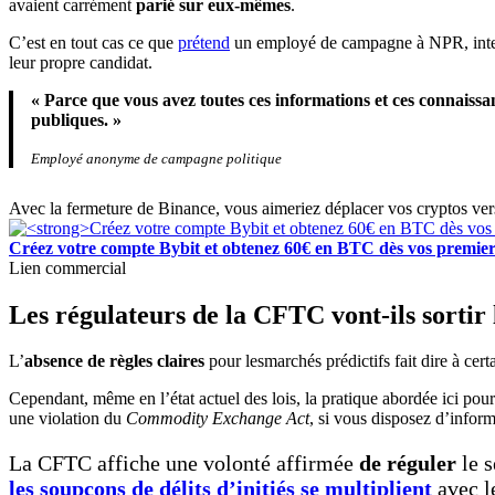
avaient carrément
parié sur eux-mêmes
.
C’est en tout cas ce que
prétend
un employé de campagne à NPR, int
leur propre candidat.
« Parce que vous avez toutes ces informations et ces connaissan
publiques. »
Employé anonyme de campagne politique
Avec la fermeture de Binance, vous aimeriez déplacer vos cryptos ve
Créez votre compte Bybit et obtenez 60€ en BTC dès vos premier
Lien commercial
Les régulateurs de la CFTC vont-ils sortir l
L’
absence de règles claires
pour lesmarchés prédictifs fait dire à cert
Cependant, même en l’état actuel des lois, la pratique abordée ici pour
une violation du
Commodity Exchange Act
, si vous disposez d’inform
La CFTC affiche une volonté affirmée
de réguler
le s
les soupçons de délits d’initiés se multiplient
avec le