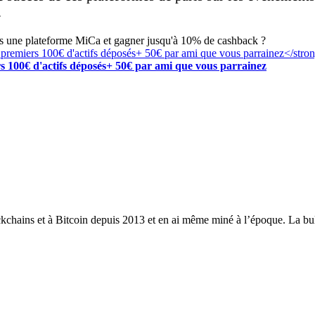
.
rs une plateforme MiCa et gagner jusqu'à 10% de cashback ?
s 100€ d'actifs déposés+ 50€ par ami que vous parrainez
ckchains et à Bitcoin depuis 2013 et en ai même miné à l’époque. La bull