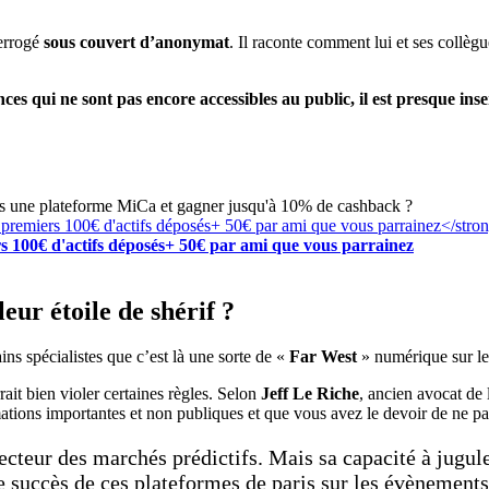
errogé
sous couvert d’anonymat
. Il raconte comment lui et ses collèg
ces qui ne sont pas encore accessibles au public, il est presque ins
rs une plateforme MiCa et gagner jusqu'à 10% de cashback ?
s 100€ d'actifs déposés+ 50€ par ami que vous parrainez
eur étoile de shérif ?
ains spécialistes que c’est là une sorte de «
Far West
» numérique sur les
rait bien violer certaines règles. Selon
Jeff Le Riche
, ancien avocat de
ations importantes et non publiques et que vous avez le devoir de ne pas 
ecteur des marchés prédictifs. Mais sa capacité à jugule
 succès de ces plateformes de paris sur les évènements 