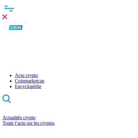
Actu crypto
Coinmarketcap
Encyclopédie
Actualités crypto
Toute l’actu sur les cryptos