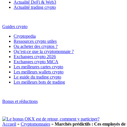
Actualité DeFi & Web3
Actualité trading crypto
Guides crypto
Cryptopedia
Ressources crypto utiles
Ou acheter des cryptos ?
Qu’est-ce que la cryptomonnaie ?
Exchanges crypto 2026
Exchanges crypto MiCA
Les meilleures cartes crypto
Les meilleurs wallets crypto
Le guide du trading crypto
Les meilleurs bots de trading
Bonus et réductions
Accueil
»
Cryptomonnaies
»
Marchés prédictifs : Ces employés de