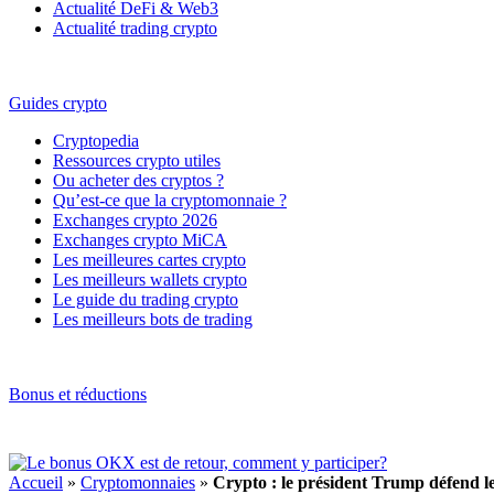
Actualité DeFi & Web3
Actualité trading crypto
Guides crypto
Cryptopedia
Ressources crypto utiles
Ou acheter des cryptos ?
Qu’est-ce que la cryptomonnaie ?
Exchanges crypto 2026
Exchanges crypto MiCA
Les meilleures cartes crypto
Les meilleurs wallets crypto
Le guide du trading crypto
Les meilleurs bots de trading
Bonus et réductions
Accueil
»
Cryptomonnaies
»
Crypto : le président Trump défend le