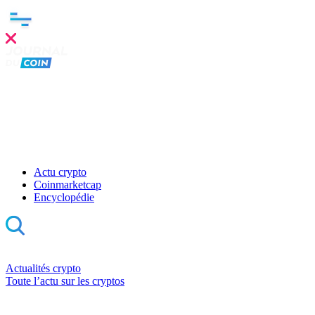
Actu crypto
Coinmarketcap
Encyclopédie
Actualités crypto
Toute l’actu sur les cryptos