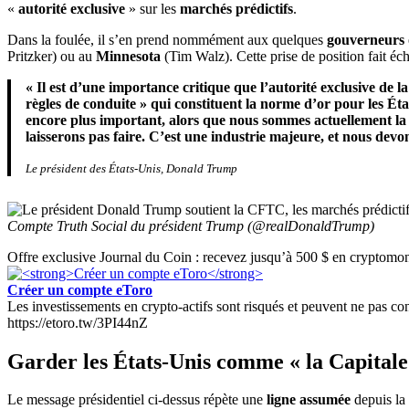
«
autorité exclusive
» sur les
marchés prédictifs
.
Dans la foulée, il s’en prend nommément aux quelques
gouverneurs
Pritzker) ou au
Minnesota
(Tim Walz). Cette prise de position fait é
« Il est d’une importance critique que l’autorité exclusive de 
règles de conduite » qui constituent la norme d’or pour les Ét
encore plus important, alors que nous sommes actuellement la 
laisserons pas faire. C’est une industrie majeure, et nous devo
Le président des États-Unis, Donald Trump
Compte Truth Social du président Trump (@realDonaldTrump)
Offre exclusive Journal du Coin : recevez jusqu’à 500 $ en cryptomonn
Créer un compte eToro
Les investissements en crypto-actifs sont risqués et peuvent ne pas conv
https://etoro.tw/3PI44nZ
Garder les États-Unis comme « la Capital
Le message présidentiel ci-dessus répète une
ligne assumée
depuis la