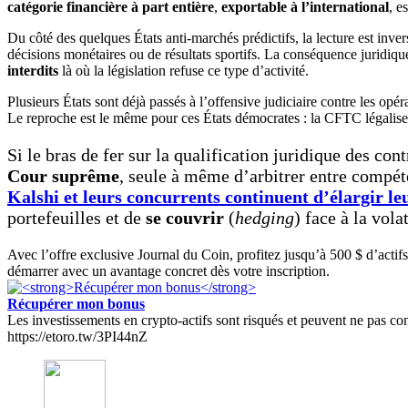
catégorie financière à part entière
,
exportable à l’international
, e
Du côté des quelques États anti-marchés prédictifs, la lecture est inve
décisions monétaires ou de résultats sportifs. La conséquence juridique
interdits
là où la législation refuse ce type d’activité.
Plusieurs États sont déjà passés à l’offensive judiciaire contre les o
Le reproche est le même pour ces États démocrates : la CFTC légaliser
Si le bras de fer sur la qualification juridique des con
Cour suprême
, seule à même d’arbitrer entre compét
Kalshi et leurs concurrents continuent d’élargir leu
portefeuilles et de
se couvrir
(
hedging
) face à la vol
Avec l’offre exclusive Journal du Coin, profitez jusqu’à 500 $ d’actif
démarrer avec un avantage concret dès votre inscription.
Récupérer mon bonus
Les investissements en crypto-actifs sont risqués et peuvent ne pas conv
https://etoro.tw/3PI44nZ