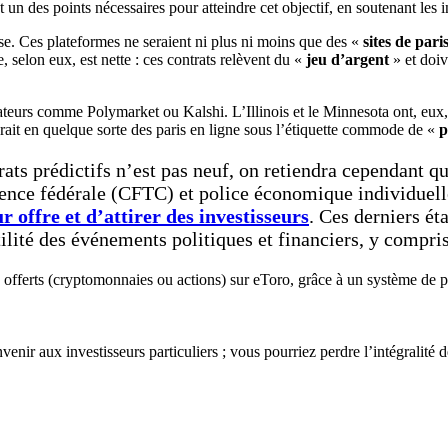
st un des points nécessaires pour atteindre cet objectif, en soutenant les 
rse. Ces plateformes ne seraient ni plus ni moins que des «
sites de pari
, selon eux, est nette : ces contrats relèvent du «
jeu d’argent
» et doiv
pérateurs comme Polymarket ou Kalshi. L’Illinois et le Minnesota ont, eu
ait en quelque sorte des paris en ligne sous l’étiquette commode de «
p
trats prédictifs n’est pas neuf, on retiendra cependant qu
ence fédérale (CFTC) et police économique individuelle
r offre et d’attirer des investisseurs
. Ces derniers éta
atilité des événements politiques et financiers, y compri
s offerts (cryptomonnaies ou actions) sur eToro, grâce à un système de p
enir aux investisseurs particuliers ; vous pourriez perdre l’intégralité 