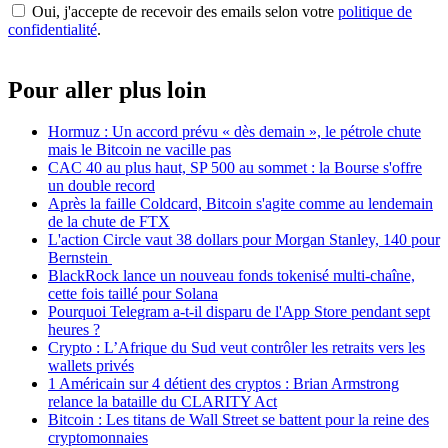
Oui, j'accepte de recevoir des emails selon votre
politique de
confidentialité
.
Pour aller plus loin
Hormuz : Un accord prévu « dès demain », le pétrole chute
mais le Bitcoin ne vacille pas
CAC 40 au plus haut, SP 500 au sommet : la Bourse s'offre
un double record
Après la faille Coldcard, Bitcoin s'agite comme au lendemain
de la chute de FTX
L'action Circle vaut 38 dollars pour Morgan Stanley, 140 pour
Bernstein
BlackRock lance un nouveau fonds tokenisé multi-chaîne,
cette fois taillé pour Solana
Pourquoi Telegram a-t-il disparu de l'App Store pendant sept
heures ?
Crypto : L’Afrique du Sud veut contrôler les retraits vers les
wallets privés
1 Américain sur 4 détient des cryptos : Brian Armstrong
relance la bataille du CLARITY Act
Bitcoin : Les titans de Wall Street se battent pour la reine des
cryptomonnaies