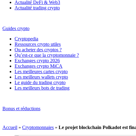
Actualité DeFi & Web3
Actualité trading crypto
Guides crypto
Cryptopedia
Ressources crypto utiles
Ou acheter des cryptos ?
Qu’est-ce que la cryptomonnaie ?
Exchanges crypto 2026
Exchanges crypto MiCA
Les meilleures cartes crypto
Les meilleurs wallets crypto
Le guide du trading crypto
Les meilleurs bots de trading
Bonus et réductions
Accueil
»
Cryptomonnaies
»
Le projet blockchain Polkadot est fin