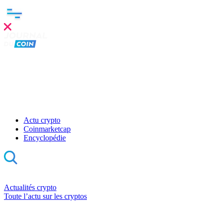
Actu crypto
Coinmarketcap
Encyclopédie
Actualités crypto
Toute l’actu sur les cryptos