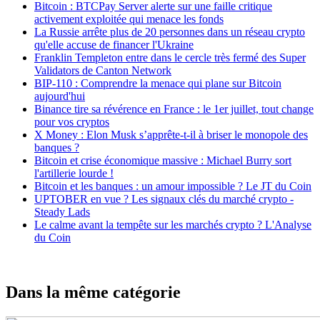
Bitcoin : BTCPay Server alerte sur une faille critique
activement exploitée qui menace les fonds
La Russie arrête plus de 20 personnes dans un réseau crypto
qu'elle accuse de financer l'Ukraine
Franklin Templeton entre dans le cercle très fermé des Super
Validators de Canton Network
BIP-110 : Comprendre la menace qui plane sur Bitcoin
aujourd'hui
Binance tire sa révérence en France : le 1er juillet, tout change
pour vos cryptos
X Money : Elon Musk s’apprête-t-il à briser le monopole des
banques ?
Bitcoin et crise économique massive : Michael Burry sort
l'artillerie lourde !
Bitcoin et les banques : un amour impossible ? Le JT du Coin
UPTOBER en vue ? Les signaux clés du marché crypto -
Steady Lads
Le calme avant la tempête sur les marchés crypto ? L'Analyse
du Coin
Dans la même catégorie