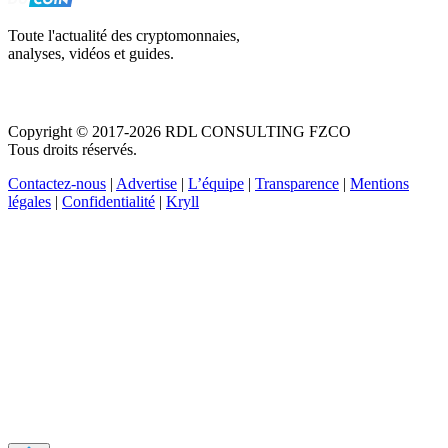
Toute l'actualité des cryptomonnaies,
analyses, vidéos et guides.
Copyright © 2017-2026 RDL CONSULTING FZCO
Tous droits réservés.
Contactez-nous
|
Advertise
|
L’équipe
|
Transparence
|
Mentions
légales
|
Confidentialité
|
Kryll
Recevez votre guide PDF complet de 39 pages
Comment débuter dans les cryptos en 2026
Recevoir
Oui, j'accepte de recevoir des emails selon votre
politique de confidentialité
.