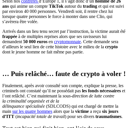
Selon nos
confrères
d’Europe 1, il s’agit donc d’un
homme de 26
ans
qui anime un compte
TikTok
autour du
trading
et qui est suivi
par environ 40 000 personnes. Vendredi soir, il rentre chez lui
lorsque quatre personnes le force à monter dans une Clio, qui
s’avèrera être volée.
Arrivés dans un lieu tenu secret par l’instruction, la victime aurait été
frappée
à de multiples reprises alors que ses ravisseurs lui
demandent
50 000 euros
en
cryptomonnaie
. Cette demande sera
d’ailleurs le seul lien de cette histoire avec le milieu de la
crypto
dont le jeune homme ne fait même pas partie.
… Puis relâché… faute de crypto à voler !
Finalement, après avoir consulté son compte, explique la presse, les
criminels ont constaté qu’il ne possédait pas
les fonds nécessaires
et
l’ont relâché. C’est maintenant la
sous-direction de lutte contre
la criminalité organisée et de la
délinquance spécialisée
(SDLCODS) qui est chargé de mettre la
main
sur les quatre hommes
alors que la
victime
a reçu
six jours
d’ITT
(
incapacité totale de travail
) pour ses divers
traumatismes
.