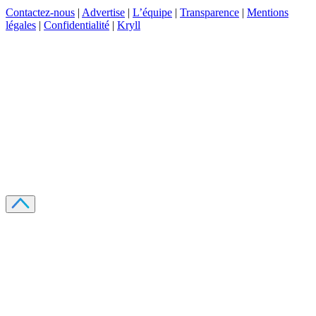
Contactez-nous
|
Advertise
|
L’équipe
|
Transparence
|
Mentions
légales
|
Confidentialité
|
Kryll
Recevez votre guide PDF complet de 39 pages
Comment débuter dans les cryptos en 2026
Recevoir
Oui, j'accepte de recevoir des emails selon votre
politique de confidentialité
.