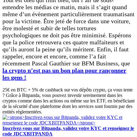
Tout est bien qui finit bien, ont l’air de sous-
entendre les médias ce matin, mais il s’agit quand
même d’un évènement particulièrement traumatisant
pour la victime. Être jeté de force dans une voiture,
être molesté et subir de telles tortures
psychologiques ne doit pas être minimisé. Espérons
que la police retrouvera ces quatre malfaiteurs et
qu’ils auront la peine qu’ils méritent. Enfin, il faut
rappeler, encore et encore, comme l’a fait
récemment Pascal Gauthier sur BFM Business, que
la crypto n’est pas un bon plan pour rançonner
les gens !
25€ en BTC + 5% de cashback sur vos dépôts crypto, ça vous tente
? Grâce à Bitpanda, vous pouvez investir sereinement dans les
cryptos comme dans les actions ou même sur les ETF, en bénéficiant
de la sécurité d'une plateforme dont les services sont fournis par des
entités réglementées.
Inscrivez-vous sur Bitpanda, validez votre KYC et renseignez le
code JDCXBITPANDA