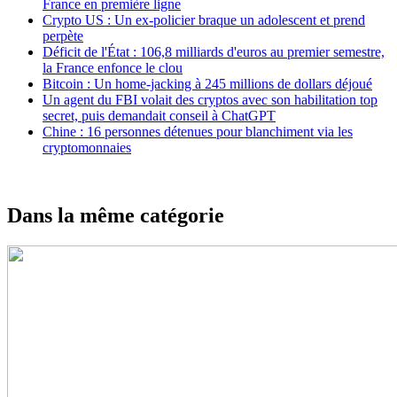
France en première ligne
Crypto US : Un ex-policier braque un adolescent et prend
perpète
Déficit de l'État : 106,8 milliards d'euros au premier semestre,
la France enfonce le clou
Bitcoin : Un home-jacking à 245 millions de dollars déjoué
Un agent du FBI volait des cryptos avec son habilitation top
secret, puis demandait conseil à ChatGPT
Chine : 16 personnes détenues pour blanchiment via les
cryptomonnaies
Dans la même catégorie