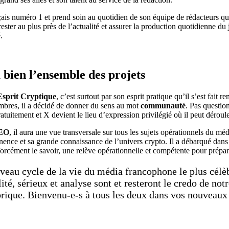
çais numéro 1 et prend soin au quotidien de son équipe de rédacteurs qu’
rester au plus près de l’actualité et assurer la production quotidienne d
.
bien l’ensemble des projets
Esprit Cryptique
, c’est surtout par son esprit pratique qu’il s’est fait
bres, il a décidé de donner du sens au mot
communauté
. Pas questio
tuitement et X devient le lieu d’expression privilégié où il peut déroul
CEO
, il aura une vue transversale sur tous les sujets opérationnels du 
ertinence et sa grande connaissance de l’univers crypto. Il a débarqué 
rcément le savoir, une relève opérationnelle et compétente pour préparer
au cycle de la vie du média francophone le plus célèbr
té, sérieux et analyse sont et resteront le credo de not
abrique. Bienvenu-e-s à tous les deux dans vos nouveaux 