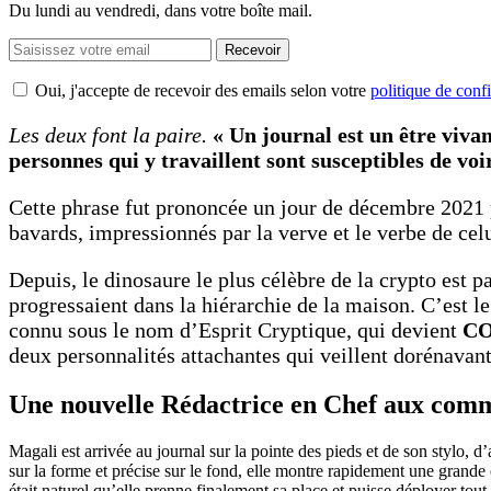
Du lundi au vendredi, dans votre boîte mail.
Recevoir
Oui, j'accepte de recevoir des emails selon votre
politique de confi
Les deux font la paire.
« Un journal est un être viva
personnes qui y travaillent sont susceptibles de vo
Cette phrase fut prononcée un jour de décembre 2021
bavards, impressionnés par la verve et le verbe de cel
Depuis, le dinosaure le plus célèbre de la crypto est p
progressaient dans la hiérarchie de la maison. C’est l
connu sous le nom d’Esprit Cryptique, qui devient
C
deux personnalités attachantes qui veillent dorénavant
Une nouvelle Rédactrice en Chef aux com
Magali est arrivée au journal sur la pointe des pieds et de son stylo, 
sur la forme et précise sur le fond, elle montre rapidement une grande
était naturel qu’elle prenne finalement sa place et puisse déployer tout 