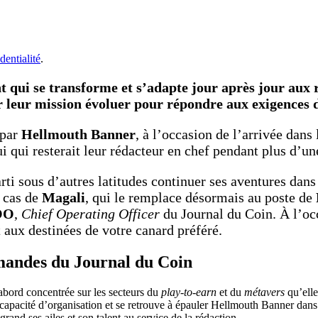
dentialité
.
nt qui se transforme et s’adapte jour après jour aux
ir leur mission évoluer pour répondre aux exigences d
 par
Hellmouth Banner
, à l’occasion de l’arrivée dans
ui qui resterait leur rédacteur en chef pendant plus d’u
arti sous d’autres latitudes continuer ses aventures dan
e cas de
Magali
, qui le remplace désormais au poste de
OO
,
Chief Operating Officer
du Journal du Coin. À l’occ
 aux destinées de votre canard préféré.
mandes du Journal du Coin
d’abord concentrée sur les secteurs du
play-to-earn
et du
métavers
qu’elle
 capacité d’organisation et se retrouve à épauler Hellmouth Banner dans
grand ses ailes et son talent au service de la rédaction.