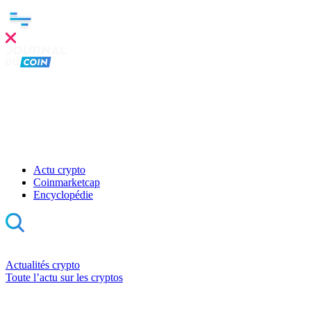
Actu crypto
Coinmarketcap
Encyclopédie
Actualités crypto
Toute l’actu sur les cryptos