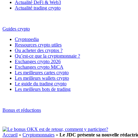
Actualité DeFi & Web3
Actualité trading crypto
Guides crypto
Cryptopedia
Ressources crypto utiles
Ou acheter des cryptos ?
Qu’est-ce que la cryptomonnaie ?
Exchanges crypto 2026
Exchanges crypto MiCA
Les meilleures cartes crypto
Les meilleurs wallets crypto
Le guide du trading crypto
Les meilleurs bots de trading
Bonus et réductions
Accueil
»
Cryptomonnaies
»
Le JDC présente sa nouvelle rédactri