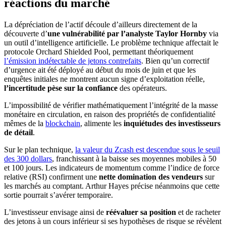
réactions du marché
La dépréciation de l’actif découle d’ailleurs directement de la
découverte d’
une vulnérabilité par l’analyste Taylor Hornby
via
un outil d’intelligence artificielle. Le problème technique affectait le
protocole Orchard Shielded Pool, permettant théoriquement
l’émission indétectable de jetons contrefaits
. Bien qu’un correctif
d’urgence ait été déployé au début du mois de juin et que les
enquêtes initiales ne montrent aucun signe d’exploitation réelle,
l’incertitude pèse sur la confiance
des opérateurs.
L’impossibilité de vérifier mathématiquement l’intégrité de la masse
monétaire en circulation, en raison des propriétés de confidentialité
mêmes de la
blockchain
, alimente les
inquiétudes des investisseurs
de détail
.
Sur le plan technique,
la valeur du Zcash est descendue sous le seuil
des 300 dollars
, franchissant à la baisse ses moyennes mobiles à 50
et 100 jours. Les indicateurs de momentum comme l’indice de force
relative (RSI) confirment une
nette domination des vendeurs
sur
les marchés au comptant. Arthur Hayes précise néanmoins que cette
sortie pourrait s’avérer temporaire.
L’investisseur envisage ainsi de
réévaluer sa position
et de racheter
des jetons à un cours inférieur si ses hypothèses de risque se révèlent