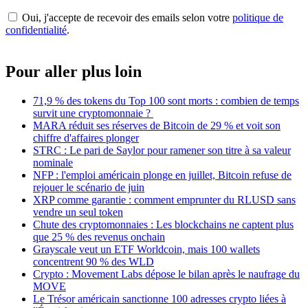
Oui, j'accepte de recevoir des emails selon votre
politique de
confidentialité
.
Pour aller plus loin
71,9 % des tokens du Top 100 sont morts : combien de temps
survit une cryptomonnaie ?
MARA réduit ses réserves de Bitcoin de 29 % et voit son
chiffre d'affaires plonger
STRC : Le pari de Saylor pour ramener son titre à sa valeur
nominale
NFP : l'emploi américain plonge en juillet, Bitcoin refuse de
rejouer le scénario de juin
XRP comme garantie : comment emprunter du RLUSD sans
vendre un seul token
Chute des cryptomonnaies : Les blockchains ne captent plus
que 25 % des revenus onchain
Grayscale veut un ETF Worldcoin, mais 100 wallets
concentrent 90 % des WLD
Crypto : Movement Labs dépose le bilan après le naufrage du
MOVE
Le Trésor américain sanctionne 100 adresses crypto liées à