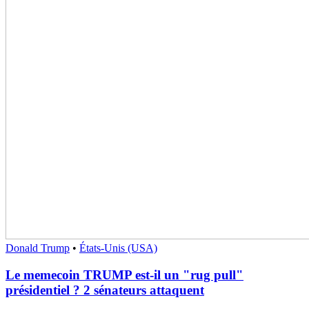
Donald Trump
•
États-Unis (USA)
Le memecoin TRUMP est-il un "rug pull"
présidentiel ? 2 sénateurs attaquent