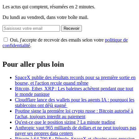
Les actus qui comptent, résumées
en 2 minutes.
Du lundi au vendredi, dans votre boîte mail.
Recevoir
Oui, j'accepte de recevoir des emails selon votre
politique de
confidentialité
.
Pour aller plus loin
SpaceX publie des résultats records pour sa première sortie en
bourse, et l'action recule quand même
Bitcoin, Ether, XRP : Les baleines achètent pendant que tout
le monde panique
Cloudflare lance des wallets pour les agents IA : pourquoi les
stablecoins ont déjà gagné
Poutine signe la première loi crypto russe : Bitcoin autorisé à
l'achat, toujours interdit au paiement
Qu'est-ce que le position sizing ? La minute trading
Anthropic vaut 965 milliards de dollars et ne peut toujours pas
payer ses propres data centers
Bitcoin à 64 700 $ : Pétrole, SpaceX et altcoins sous pression