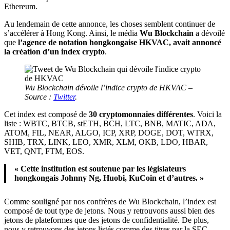
Ethereum.
Au lendemain de cette annonce, les choses semblent continuer de
s’accélérer à Hong Kong. Ainsi, le média
Wu Blockchain
a dévoilé
que
l’agence de notation hongkongaise HKVAC, avait annoncé
la création d’un index crypto
.
Wu Blockchain dévoile l’indice crypto de HKVAC –
Source :
Twitter
.
Cet index est composé de
30 cryptomonnaies différentes
. Voici la
liste : WBTC, BTCB, stETH, BCH, LTC, BNB, MATIC, ADA,
ATOM, FIL, NEAR, ALGO, ICP, XRP, DOGE, DOT, WTRX,
SHIB, TRX, LINK, LEO, XMR, XLM, OKB, LDO, HBAR,
VET, QNT, FTM, EOS.
«
Cette institution est soutenue par les législateurs
hongkongais Johnny Ng, Huobi, KuCoin et d’autres.
»
Comme souligné par nos confrères de Wu Blockchain, l’index est
composé de tout type de jetons. Nous y retrouvons aussi bien des
jetons de plateformes que des jetons de confidentialité. De plus,
nous y retrouvons des jetons listés comme des titres par la SEC.