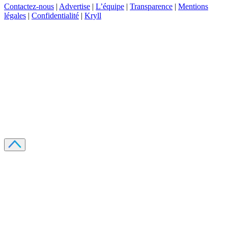
Contactez-nous
|
Advertise
|
L’équipe
|
Transparence
|
Mentions
légales
|
Confidentialité
|
Kryll
Recevez votre guide PDF complet de 39 pages
Comment débuter dans les cryptos en 2026
Recevoir
Oui, j'accepte de recevoir des emails selon votre
politique de confidentialité
.