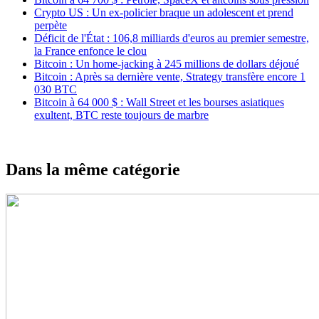
Crypto US : Un ex-policier braque un adolescent et prend
perpète
Déficit de l'État : 106,8 milliards d'euros au premier semestre,
la France enfonce le clou
Bitcoin : Un home-jacking à 245 millions de dollars déjoué
Bitcoin : Après sa dernière vente, Strategy transfère encore 1
030 BTC
Bitcoin à 64 000 $ : Wall Street et les bourses asiatiques
exultent, BTC reste toujours de marbre
Dans la même catégorie