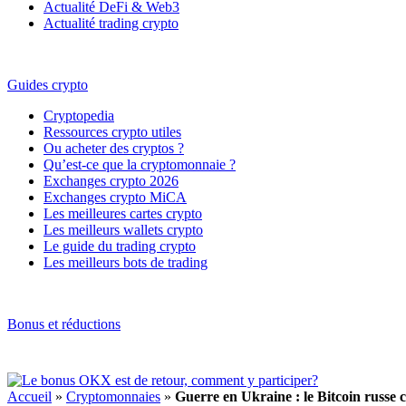
Actualité DeFi & Web3
Actualité trading crypto
Guides crypto
Cryptopedia
Ressources crypto utiles
Ou acheter des cryptos ?
Qu’est-ce que la cryptomonnaie ?
Exchanges crypto 2026
Exchanges crypto MiCA
Les meilleures cartes crypto
Les meilleurs wallets crypto
Le guide du trading crypto
Les meilleurs bots de trading
Bonus et réductions
Accueil
»
Cryptomonnaies
»
Guerre en Ukraine : le Bitcoin russe 