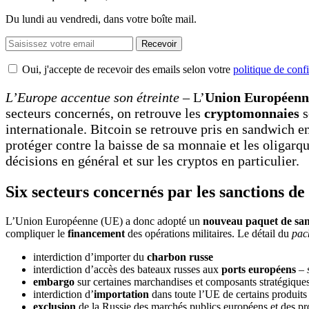
Du lundi au vendredi, dans votre boîte mail.
Recevoir
Oui, j'accepte de recevoir des emails selon votre
politique de confi
L’Europe accentue son étreinte
– L’
Union Européenn
secteurs concernés, on retrouve les
cryptomonnaies
s
internationale. Bitcoin se retrouve pris en sandwich en
protéger contre la baisse de sa monnaie et les oligarque
décisions en général et sur les cryptos en particulier.
Six secteurs concernés par les sanctions de
L’Union Européenne (UE) a donc adopté un
nouveau paquet de san
compliquer le
financement
des opérations militaires. Le détail du
pac
interdiction d’importer du
charbon russe
interdiction d’accès des bateaux russes aux
ports européens
–
embargo
sur certaines marchandises et composants stratégique
interdiction d’
importation
dans toute l’UE de certains produits
exclusion
de la Russie des marchés publics européens et des pro