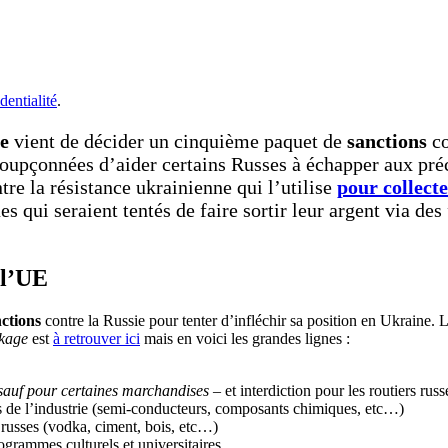
dentialité
.
e
vient de décider un cinquième paquet de
sanctions
co
oupçonnées d’aider certains Russes à échapper aux pré
tre la résistance ukrainienne qui l’utilise
pour collect
s qui seraient tentés de faire sortir leur argent via des
 l’UE
ctions
contre la Russie pour tenter d’infléchir sa position en Ukraine. L
kage
est
à retrouver ici
mais en voici les grandes lignes :
sauf pour certaines marchandises
– et interdiction pour les routiers ru
s de l’industrie (semi-conducteurs, composants chimiques, etc…)
 russes (vodka, ciment, bois, etc…)
grammes culturels et universitaires