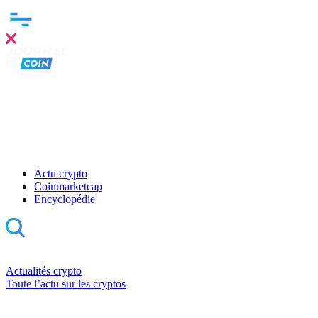
Actu crypto
Coinmarketcap
Encyclopédie
Actualités crypto
Toute l’actu sur les cryptos