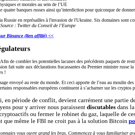
hysiques et morales au sein de l’UE
s de quatre banques russes ainsi qu’interdiction pour quiconque de donner
Source : Twitter du Conseil de l’Europe
ur Binance (lien affilié) <<
régulateurs
 Afin de combler les potentielles lacunes des précédents paquets de restr
ion fait suite aux déclarations fracassantes du Premier ministre russe l
s !
 message envoyé au reste du monde. Et ceci apporte de l’eau au moulin des
certains responsables européens continuent à s’acharner sur les crypto
, en période de conflit, devient carrément une partie de
yens pour y arriver nous paraissent
discutables
dans l
cryptoactifs ou fermer le robinet du gaz, laquelle de ce
t que même le FBI ne croit pas à la solution Bitcoin
po
omonnaies vous ouvre grand les bras. Commencez à vous familiariser av