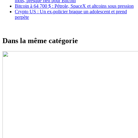
mois, presque rien pour Bitcoin
Bitcoin à 64 700 $ : Pétrole, SpaceX et altcoins sous pression
Crypto US : Un ex-policier braque un adolescent et prend
perpète
Dans la même catégorie