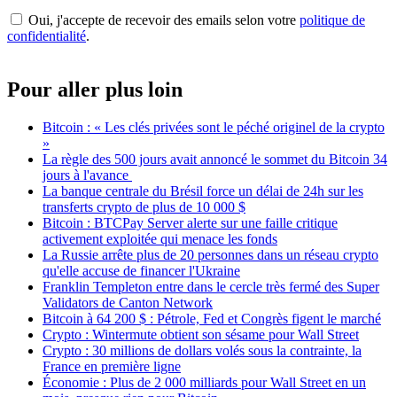
Oui, j'accepte de recevoir des emails selon votre
politique de
confidentialité
.
Pour aller plus loin
Bitcoin : « Les clés privées sont le péché originel de la crypto
»
La règle des 500 jours avait annoncé le sommet du Bitcoin 34
jours à l'avance
La banque centrale du Brésil force un délai de 24h sur les
transferts crypto de plus de 10 000 $
Bitcoin : BTCPay Server alerte sur une faille critique
activement exploitée qui menace les fonds
La Russie arrête plus de 20 personnes dans un réseau crypto
qu'elle accuse de financer l'Ukraine
Franklin Templeton entre dans le cercle très fermé des Super
Validators de Canton Network
Bitcoin à 64 200 $ : Pétrole, Fed et Congrès figent le marché
Crypto : Wintermute obtient son sésame pour Wall Street
Crypto : 30 millions de dollars volés sous la contrainte, la
France en première ligne
Économie : Plus de 2 000 milliards pour Wall Street en un