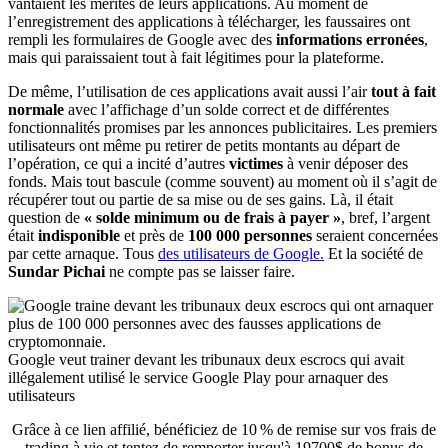
vantaient les mérites de leurs applications. Au moment de
l’enregistrement des applications à télécharger, les faussaires ont
rempli les formulaires de Google avec des
informations erronées
,
mais qui paraissaient tout à fait légitimes pour la plateforme.
De même, l’utilisation de ces applications avait aussi l’air
tout à fait
normale
avec l’affichage d’un solde correct et de différentes
fonctionnalités promises par les annonces publicitaires. Les premiers
utilisateurs ont même pu retirer de petits montants au départ de
l’opération, ce qui a incité d’autres
victimes
à venir déposer des
fonds. Mais tout bascule (comme souvent) au moment où il s’agit de
récupérer tout ou partie de sa mise ou de ses gains. Là, il était
question de
« solde minimum ou de frais à payer »
, bref, l’argent
était
indisponible
et près de
100 000 personnes
seraient concernées
par cette arnaque. Tous
des utilisateurs de Google.
Et la société de
Sundar Pichai
ne compte pas se laisser faire.
Google veut trainer devant les tribunaux deux escrocs qui avait
illégalement utilisé le service Google Play pour arnaquer des
utilisateurs
Grâce à ce lien affilié, bénéficiez de 10 % de remise sur vos frais de
trading à vie et tentez de remporter jusqu'à 19700$ de bonus de