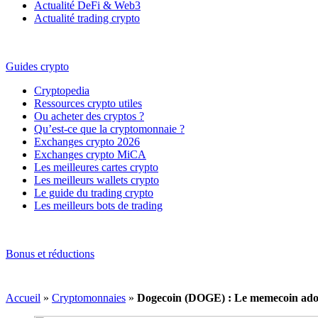
Actualité DeFi & Web3
Actualité trading crypto
Guides crypto
Cryptopedia
Ressources crypto utiles
Ou acheter des cryptos ?
Qu’est-ce que la cryptomonnaie ?
Exchanges crypto 2026
Exchanges crypto MiCA
Les meilleures cartes crypto
Les meilleurs wallets crypto
Le guide du trading crypto
Les meilleurs bots de trading
Bonus et réductions
Accueil
»
Cryptomonnaies
»
Dogecoin (DOGE) : Le memecoin adopt