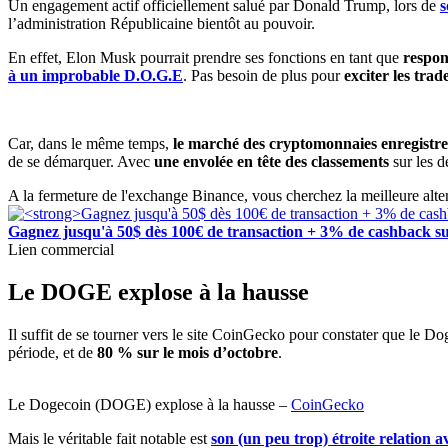
Un engagement actif officiellement salué par Donald Trump, lors de
s
l’administration Républicaine bientôt au pouvoir.
En effet, Elon Musk pourrait prendre ses fonctions en tant que
respon
à un improbable D.O.G.E
. Pas besoin de plus pour
exciter les tra
Car, dans le même temps,
le marché des cryptomonnaies enregistre
de se démarquer. Avec
une envolée en tête des classements
sur les d
A la fermeture de l'exchange Binance, vous cherchez la meilleure alt
Gagnez jusqu'à 50$ dès 100€ de transaction + 3% de cashback su
Lien commercial
Le DOGE explose à la hausse
Il suffit de se tourner vers le site CoinGecko pour constater que le D
période, et de
80 % sur le mois d’octobre
.
Le Dogecoin (DOGE) explose à la hausse –
CoinGecko
Mais le véritable fait notable est
son (un peu trop) étroite relation