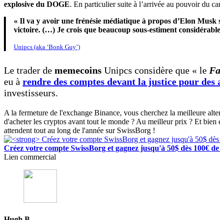
explosive du DOGE
. En particulier suite à l’arrivée au pouvoir du 
« Il va y avoir une frénésie médiatique à propos d’Elon Musk 
victoire. (…) Je crois que beaucoup sous-estiment considérabl
Unipcs (aka ‘Bonk Guy’)
Le trader de
memecoins
Unipcs considère que « le
Fa
eu à
rendre des comptes devant la justice pour des
investisseurs.
A la fermeture de l'exchange Binance, vous cherchez la meilleure alt
d'acheter les cryptos avant tout le monde ? Au meilleur prix ? Et bien
attendent tout au long de l'année sur SwissBorg !
Créez votre compte SwissBorg et gagnez jusqu'à 50$ dès 100€ de
Lien commercial
Hugh B.