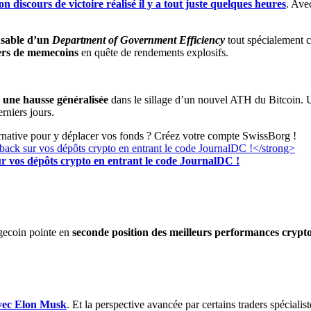
on discours de victoire réalisé il y a tout juste quelques heures
. Ave
sable d’un
Department of Government Efficiency
tout spécialement c
ders de memecoins
en quête de rendements explosifs.
 une hausse généralisée
dans le sillage d’un nouvel ATH du Bitcoin.
erniers jours.
ernative pour y déplacer vos fonds ? Créez votre compte SwissBorg !
r vos dépôts crypto en entrant le code JournalDC !
ogecoin pointe en
seconde position des meilleurs performances crypt
 avec Elon Musk
. Et la perspective avancée par certains traders spéciali