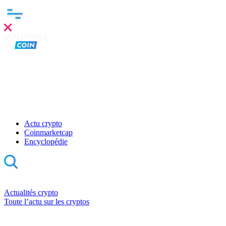
Actu crypto
Coinmarketcap
Encyclopédie
Actualités crypto
Toute l’actu sur les cryptos