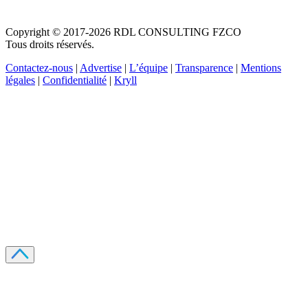
Copyright © 2017-2026 RDL CONSULTING FZCO
Tous droits réservés.
Contactez-nous
|
Advertise
|
L’équipe
|
Transparence
|
Mentions
légales
|
Confidentialité
|
Kryll
Recevez votre guide PDF complet de 39 pages
Comment débuter dans les cryptos en 2026
Recevoir
Oui, j'accepte de recevoir des emails selon votre
politique de confidentialité
.