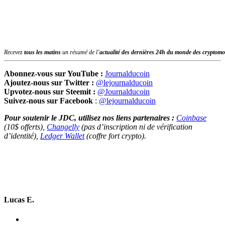
Recevez
tous les matins
un résumé de l’
actualité des dernières 24h du monde des
cryptomo
Abonnez-vous sur YouTube :
Journalducoin
Ajoutez-nous sur Twitter :
@lejournalducoin
Upvotez-nous sur Steemit :
@Journalducoin
Suivez-nous sur Facebook
:
@lejournalducoin
Pour soutenir le JDC, utilisez nos liens partenaires :
Coinbase
(10$ offerts),
Changelly
(pas d’inscription ni de vérification
d’identité),
Ledger Wallet
(coffre fort crypto).
Lucas E.